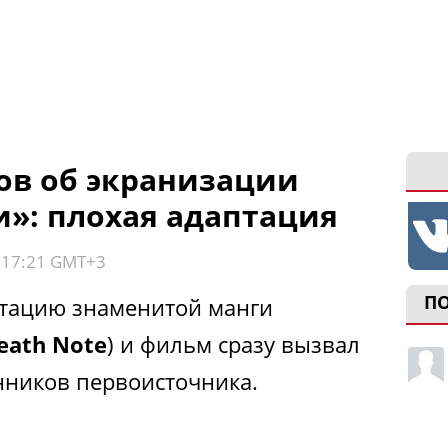
ов об экранизации
и»: плохая адаптация
, 17:21 GMT+3
П
аптацию знаменитой манги
eath Note
) и фильм сразу вызвал
нников первоисточника.