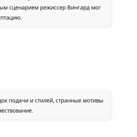
ным сценарием режиссер Вингард мог
аптацию.
ок подачи и стилей, странные мотивы
вествование.