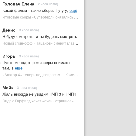
Головач Елена
2 часа назад
Какой фильм - такие сборы. Ну-у-у,
ещё
Итоговые сборы «Супергерл» оказались худшими для DC за два десятилетия | Plugged In Ru
Денис
3 часа назад
Я буду смотреть, и ты будешь смотреть
Новый спин-офф «Пацанов» сменит главного героя | Plugged In Ru
Игорь
3 часа назад
Пусть молодые режиссеры снимают
там, в
ещё
«Аватар 4» теперь под вопросом — Кэмерон решил отойти от продолжения | Plugged In Ru
Майк
3 часа назад
Жаль никогда не увидим НЧП 3 и НЧП4
Эндрю Гарфилд хочет «очень странное» возвращение Человека-паука в MCU | Plugged In Ru