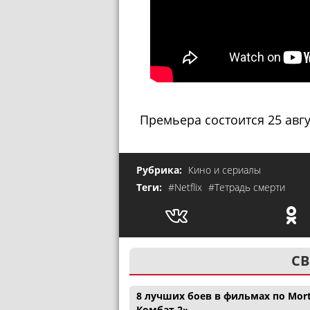
Премьера состоится 25 авгус
Рубрика:
Кино и сериалы
Теги:
#Netflix
#Тетрадь cмерти
СВ
8 лучших боев в фильмах по Mor
Комбат 2»