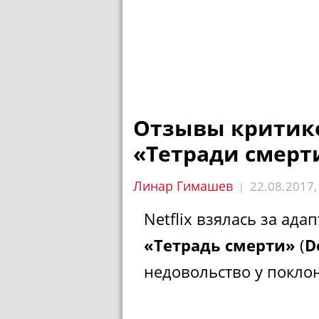
Отзывы критик
«Тетради смерт
Линар Гимашев
22.08.2017
|
Netflix взялась за ад
«Тетрадь смерти»
(
D
недовольство у покло