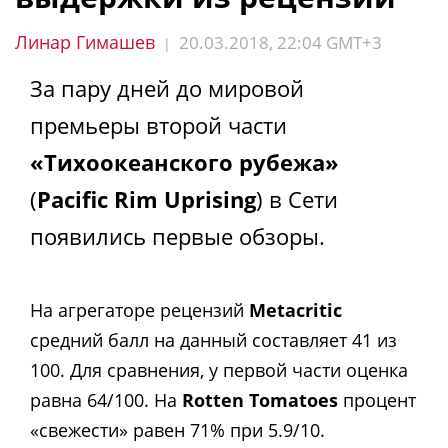
Линар Гимашев
20.03.2018, 22:04 GMT+3
|
За пару дней до мировой
премьеры второй части
«Тихоокеанского рубежа»
(
Pacific Rim Uprising
) в Сети
появились первые обзоры.
На агрегаторе рецензий
Metacritic
средний балл на данный составляет 41 из
100. Для сравнения, у первой части оценка
равна 64/100. На
Rotten Tomatoes
процент
«свежести» равен 71% при 5.9/10.