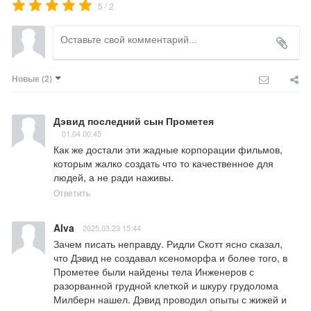
/
5
2
Новые
(2)
Дэвид последний сын Прометея
01.04 00:45
Как же достали эти жадные корпорации фильмов, 
которым жалко создать что то качественное для 
людей, а не ради наживы.
Ответить
Alva
2025.03.23 15:44
Зачем писать неправду. Ридли Скотт ясно сказал, 
что Дэвид не создавал ксеноморфа и более того, в 
Прометее были найдены тела Инженеров с 
разорванной грудной клеткой и шкуру грудолома 
Милберн нашел. Дэвид проводил опыты с жижей и 