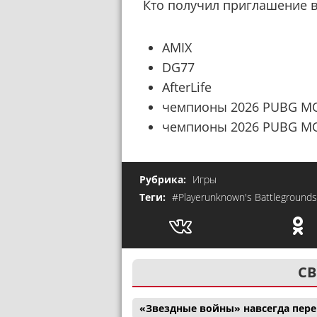
Кто получил приглашение в
AMIX
DG77
AfterLife
чемпионы 2026 PUBG MOB
чемпионы 2026 PUBG MO
Рубрика:
Игры
Теги:
#Playerunknown's Battlegrounds
СВ
«Звездные войны» навсегда пер