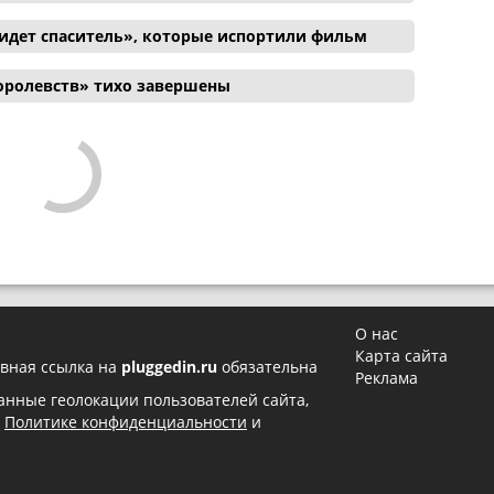
идет спаситель», которые испортили фильм
оролевств» тихо завершены
О нас
Карта сайта
вная ссылка на
pluggedin.ru
обязательна
Реклама
 данные геолокации пользователей сайта,
в
Политике конфиденциальности
и