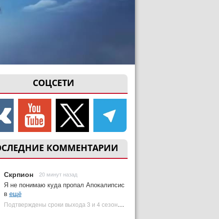
СОЦСЕТИ
ОСЛЕДНИЕ КОММЕНТАРИИ
Скрпион
20 минут назад
Я не понимаю куда пропал Апокалипсис
в
ещё
Подтверждены сроки выхода 3 и 4 сезонов «Людей Икс '97» | Plugged In Ru