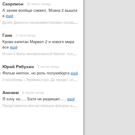
Скорпион
30 минут назад
А зачем вообще сиквел, Моана 2 вышла
в
ещё
Дуэйн Джонсон прокомментировал провал ремейка «Моаны» | Plugged In Ru
Ганн
2 часа назад
Крове капитан Марвел 2 и нового мира
все
ещё
Итоги 5 Фазы киновселенной Marvel: только два фильма сработали | Plugged In Ru
Юрий Рябухин
5 часов назад
Фильм неплох, но роль полукиборга
ещё
3 проблемы «Терминатора: Да придет спаситель», которые испортили фильм | Plugged In Ru
Аноним
6 часов назад
Я хочу но..... Батя не разрешит.....
ещё
Представлена впечатляющая фигурка юного Кратоса за 2125 долларов | Plugged In Ru