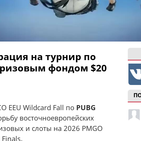
рация на турнир по
призовым фондом $20
П
 EEU Wildcard Fall по
PUBG
орьбу восточноевропейских
ризовых и слоты на 2026 PMGO
Finals.