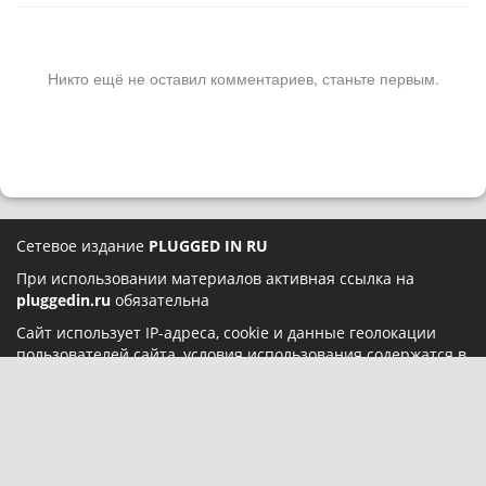
Никто ещё не оставил комментариев, станьте первым.
Сетевое издание
PLUGGED IN RU
При использовании материалов активная ссылка на
pluggedin.ru
обязательна
Сайт использует IP-адреса, cookie и данные геолокации
пользователей сайта, условия использования содержатся в
Политике конфиденциальности
и
Пользовательском
соглашении
Социальные сети: