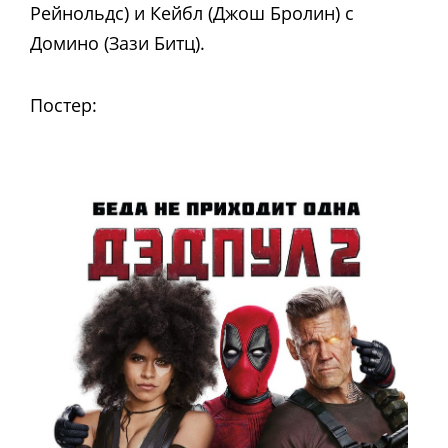
Рейнольдс) и Кейбл (Джош Бролин) с
Домино (Зази Битц).
Постер: