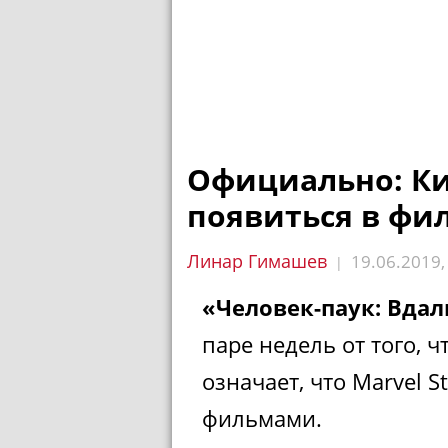
Официально: Ки
появиться в фи
Линар Гимашев
19.06.2019
|
«Человек-паук: Вдал
паре недель от того, ч
означает, что Marvel 
фильмами.