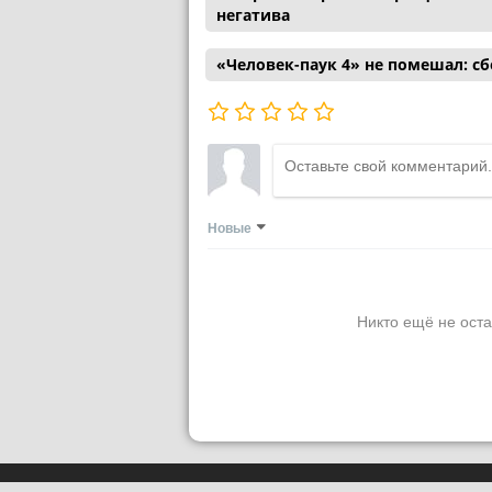
негатива
«Человек-паук 4» не помешал: с
Новые
Никто ещё не оста
Сетевое издание
PLUGGED IN RU