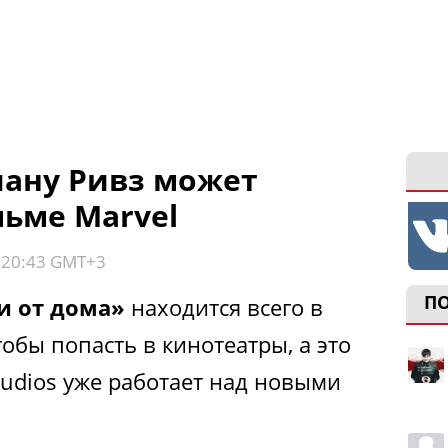
ану Ривз может
льме Marvel
, 20:43 GMT+3
П
и от дома»
находится всего в
тобы попасть в кинотеатры, а это
Studios уже работает над новыми