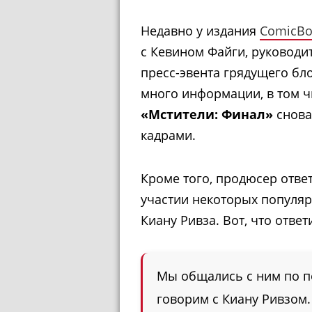
Недавно у издания
ComicBo
с Кевином Файги, руководи
пресс-эвента грядущего бл
много информации, в том ч
«Мстители: Финал»
снова
кадрами.
Кроме того, продюсер отве
участии некоторых популя
Киану Ривза. Вот, что отве
Мы общались с ним по п
говорим с Киану Ривзом.