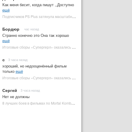
Как меня бесит, когда пишут ,,Доступно
ещё
Подписчиков PS Plus затянула масштабная RPG в духе Skyrim, которая доступна бесплатно | Plugged In Ru
Бордюр
час назад
Странно конечно это Она так хорошо
ещё
Итоговые сборы «Супергерл» оказались худшими для DC за два десятилетия | Plugged In Ru
с
3 часа назад
хороший, но недооценённый фильм
только
ещё
Итоговые сборы «Супергерл» оказались худшими для DC за два десятилетия | Plugged In Ru
Сергей
3 часа назад
Нет не должны
8 лучших боев в фильмах по Mortal Kombat: от «Смертельной битвы» до «Мортал Комбат 2» | Plugged In Ru