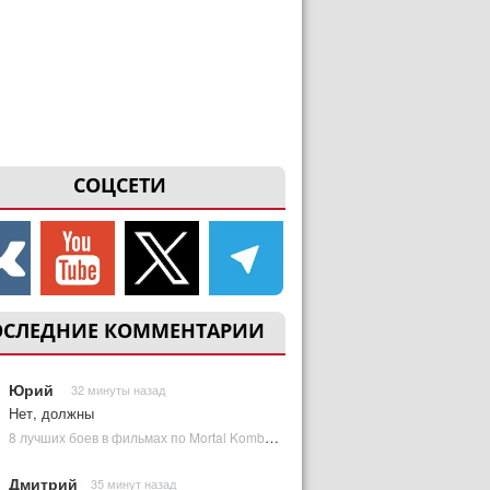
СОЦСЕТИ
ОСЛЕДНИЕ КОММЕНТАРИИ
Юрий
32 минуты назад
Нет, должны
8 лучших боев в фильмах по Mortal Kombat: от «Смертельной битвы» до «Мортал Комбат 2» | Plugged In Ru
Дмитрий
35 минут назад