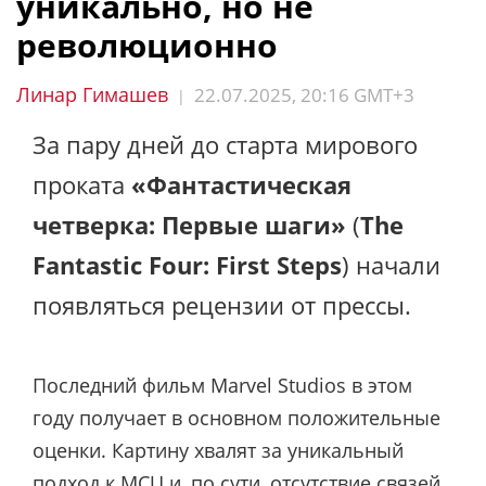
уникально, но не
революционно
Линар Гимашев
22.07.2025, 20:16 GMT+3
|
За пару дней до старта мирового
проката
«Фантастическая
четверка: Первые шаги»
(
The
Fantastic Four: First Steps
) начали
появляться рецензии от прессы.
Последний фильм Marvel Studios в этом
году получает в основном положительные
оценки. Картину хвалят за уникальный
подход к MCU и, по сути, отсутствие связей