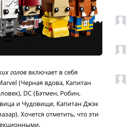
ких голов
включает в себя
arvel (Черная вдова, Капитан
овек), DC (Бэтмен, Робин,
савица и Чудовище, Капитан Джэк
азар). Хочется отметить, что эти
лекционными.