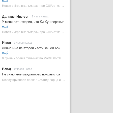
Новая «Игра в кальмара» про США отменена | Plugged In Ru
Даниил Ивлев
2 часа назад
У меня есть теория, что Ки Хун пережил
ещё
Новая «Игра в кальмара» про США отменена | Plugged In Ru
Иван
5 часов назад
Лично мне из второй части зашёл бой
ещё
8 лучших боев в фильмах по Mortal Kombat: от «Смертельной битвы» до «Мортал Комбат 2» | Plugged In Ru
Влад
9 часов назад
Не знаю мне мандалорец понравился
Disney признали провал «Мандалорца и Грогу» и еще одной новинки | Plugged In Ru