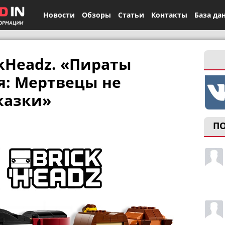
Новости
Обзоры
Статьи
Контакты
База да
ckHeadz. «Пираты
я: Мертвецы не
казки»
П