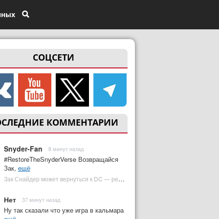
нных
СОЦСЕТИ
ОСЛЕДНИЕ КОММЕНТАРИИ
Snyder-Fan
8 минут назад
#RestoreTheSnyderVerse Возвращайся
Зак,
ещё
Зак Снайдер может вернуться к DC — режиссер общался с Warner Bros. (фото) | Plugged In Ru
Нет
37 минут назад
Ну так сказали что уже игра в кальмара
ещё