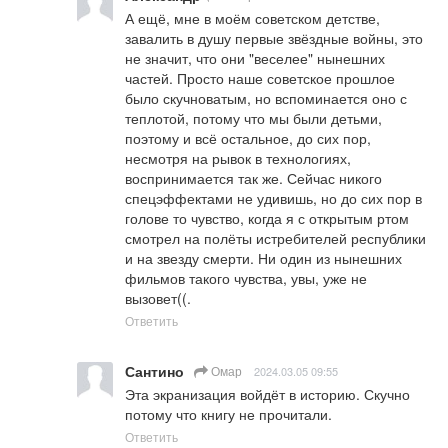
А ещё, мне в моём советском детстве, 
завалить в душу первые звёздные войны, это 
не значит, что они "веселее" нынешних 
частей. Просто наше советское прошлое 
было скучноватым, но вспоминается оно с 
теплотой, потому что мы были детьми, 
поэтому и всё остальное, до сих пор, 
несмотря на рывок в технологиях, 
воспринимается так же. Сейчас никого 
спецэффектами не удивишь, но до сих пор в 
голове то чувство, когда я с открытым ртом 
смотрел на полёты истребителей республики 
и на звезду смерти. Ни один из нынешних 
фильмов такого чувства, увы, уже не 
вызовет((.
Ответить
Сантино
Омар
2024.03.05 09:55
Эта экранизация войдёт в историю. Скучно 
потому что книгу не прочитали.
Ответить