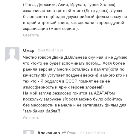
(Пола, Джессики, Алии, Ирулан, Гурни Халлек) 
заканчивается в третьей книге (Дети дюны). Лучше 
бы он снял ещё один двухсерийный фильм сразу по 
второй и третьей книге, как сделали в предыдущей 
экранизации (мини-сериал).
Ответить
Омар
2024.03.04 16:29
Честно говоря Дюна Д.Вильнёва скучная и не думаю 
что кто-то её будет вспоминать потом... Хотя более 
ранняя версия у многих осталась в памяти(хотя по 
качеству sfx уступает поздней версии) и много кто из 
тех кто - Я родился в СССР помнят её за её 
атмосферность и ярких героев злодеев!)

На мой взгляд режиссер гонится за АВАТАРом 
поскольку загружен sfx хотя можно было обойтись 
без массовости в начале и не затягивать фильм для 
"загибания бабла"!
Ответить
Александр
Омар
2024.03.07 06:54