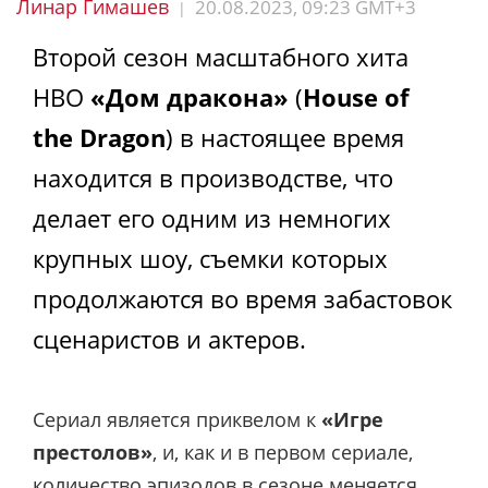
Линар Гимашев
20.08.2023, 09:23 GMT+3
|
Второй сезон масштабного хита
HBO
«Дом дракона»
(
House of
the Dragon
) в настоящее время
находится в производстве, что
делает его одним из немногих
крупных шоу, съемки которых
продолжаются во время забастовок
сценаристов и актеров.
Сериал является приквелом к
«Игре
престолов»
, и, как и в первом сериале,
количество эпизодов в сезоне меняется.