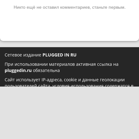
Никто ещё не оставил комментариев, станьте первым.
Сетевое издание
PLUGGED IN RU
При использовании материалов активная ссылка на
pluggedin.ru
обязательна
Сайт использует IP-адреса, cookie и данные геолокации
пользователей сайта, условия использования содержатся в
Политике конфиденциальности
и
Пользовательском
соглашении
Социальные сети:
О нас