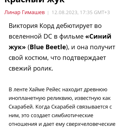
Линар Гимашев
12.08.2023, 17:35 GMT+3
|
Виктория Корд дебютирует во
вселенной DC в фильме
«Синий
жук»
(
Blue Beetle
), и она получит
свой костюм, что подтверждает
свежий ролик.
В ленте Хайме Рейес находит древнюю
инопланетную реликвию, известную как
Скарабей. Когда Скарабей связывается с
ним, это создает симбиотические
отношения и дает ему сверхчеловеческие