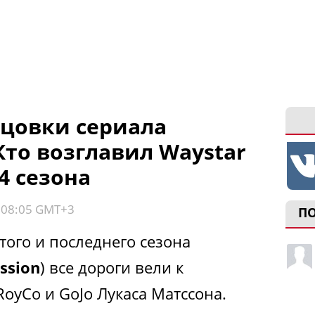
цовки сериала
Кто возглавил Waystar
4 сезона
, 08:05 GMT+3
П
того и последнего сезона
ssion
) все дороги вели к
oyCo и GoJo Лукаса Матссона.