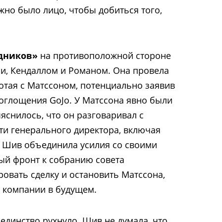
ужно было лицо, чтобы добиться того,
дников»
на противоположной стороне
и, Кендаллом и Романом. Она провела
отая с Матссоном, потенциально заявив
поглощения GoJo. У Матссона явно были
яснилось, что он разговаривал с
и генерального директора, включая
, Шив объединила усилия со своими
ый фронт к собранию совета
ровать сделку и остановить Матссона,
е компании в будущем.
единство рухнуло. Шив не думала, что