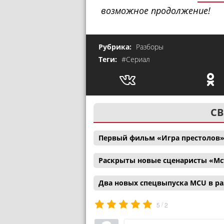
возможное продолжение!
Рубрика:
Разборы
Теги:
#Сериал
СВ
Первый фильм «Игра престолов»
Раскрыты новые сценаристы «Мс
Два новых спецвыпуска MCU в р
/
5
2