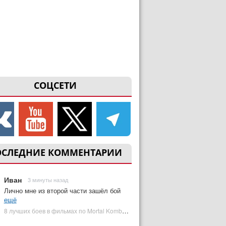
СОЦСЕТИ
ОСЛЕДНИЕ КОММЕНТАРИИ
Иван
3 минуты назад
Лично мне из второй части зашёл бой
ещё
8 лучших боев в фильмах по Mortal Kombat: от «Смертельной битвы» до «Мортал Комбат 2» | Plugged In Ru