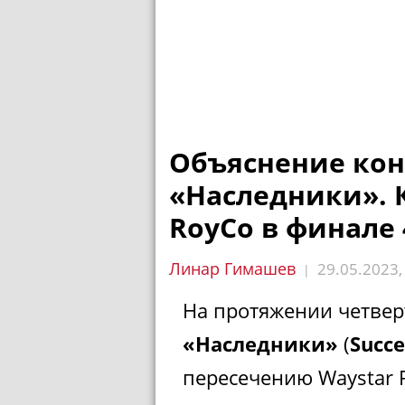
Объяснение кон
«Наследники». 
RoyCo в финале 
Линар Гимашев
29.05.2023
|
На протяжении четвер
«Наследники»
(
Succe
пересечению Waystar R