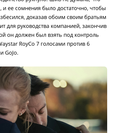
, и ее сомнения было достаточно, чтобы
 взбесился, доказав обоим своим братьям
дит для руководства компанией, закончив
рой он должен был взять под контроль
Waystar RoyCo
7 голосами против 6
и GoJo.