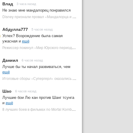
Влад
3 часа назад
Не знаю мне мандалорец понравился
Disney признали провал «Мандалорца и Грогу» и еще одной новинки | Plugged In Ru
Абдулла777
5 часов назад
Успех? Возрождение была самая
ужасная и
ещё
Режиссер покинул «Мир Юрского периода 5» | Plugged In Ru
Даниил
6 часов назад
Лучше бы ты начал развиваться, чем
ещё
Итоговые сборы «Супергерл» оказались худшими для DC за два десятилетия | Plugged In Ru
Шао
6 часов назад
Лучшие бои Лю кан против Шанг тсунга
и
ещё
8 лучших боев в фильмах по Mortal Kombat: от «Смертельной битвы» до «Мортал Комбат 2» | Plugged In Ru