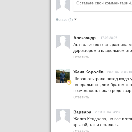
Новые
(4)
Александр
17.05 20:07
Ага только вот есть разница
директором и владельцем эт
Ответить
Женя Королёв
2023.06.08 03:15
Шивон отыграла назад когда у
генерального, чем братом ген
возможность после родов вер
Ответить
Варвара
2023.06.04 04:23
Жалко Кендалла, но все к это
крысой, так и осталась.
Ответить