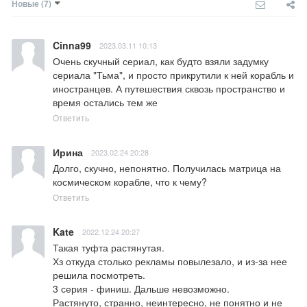
Новые
(7)
Cinna99
2023.03.11 10:13
Очень скучный сериал, как будто взяли задумку 
сериала "Тьма", и просто прикрутили к ней корабль и 
иностранцев. А путешествия сквозь пространство и 
время остались тем же
Ответить
Ирина
2023.02.24 20:28
Долго, скучно, непонятно. Получилась матрица на 
космическом корабле, что к чему?
Ответить
Kate
2022.12.24 20:27
Такая туфта растянутая. 

Хз откуда столько рекламы повылезало, и из-за нее 
решила посмотреть. 

3 серия - финиш. Дальше невозможно. 

Растянуто, странно, неинтересно, не понятно и не 