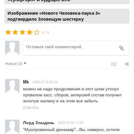
Изображение «Нового Человека-паука 3»
подтвердило Зловещую шестерку
/
4
4
Новые
(3)
Mk
2025.07.06 20:24
можно не надо продолжения и этот шлак утонул 
провалом касс. сборов, актерский состав получил 
золотую малину и на этом все забыть.
Ответить
Лорд Злыдень
2025.07.06 11:29
"Муштрованный диназавр"...Вы, наверно, хотели 