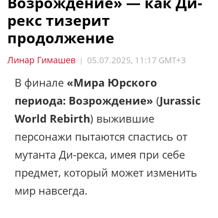
Возрождение» — как Ди-
рекс тизерит
продолжение
Линар Гимашев
05.07.2025, 11:17 GMT+3
|
В финале
«Мира Юрского
периода: Возрождение»
(
Jurassic
World Rebirth
) выжившие
персонажи пытаются спастись от
мутанта Ди-рекса, имея при себе
предмет, который может изменить
мир навсегда.