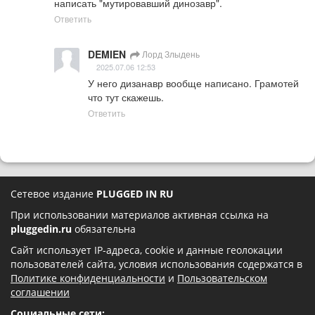
написать "мутировавший динозавр".
Ответить
DEMIEN
Лорд Злыдень
2025.07.06 12:53
У него дизанавр вообще написано. Грамотей 
что тут скажешь.
Ответить
Сетевое издание
PLUGGED IN RU
При использовании материалов активная ссылка на
pluggedin.ru
обязательна
Сайт использует IP-адреса, cookie и данные геолокации
пользователей сайта, условия использования содержатся в
Политике конфиденциальности
и
Пользовательском
соглашении
Социальные сети: