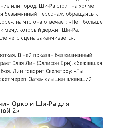
ние или город. Ши-Ра стоит на холме
ся безымянный персонаж, обращаясь к
доре», на что она отвечает: «Нет, больше
 к мечу, который держит Ши-Ра,
ле чего сцена заканчивается.
роткая. В ней показан безжизненный
рает Злая Лин (Эллисон Бри), сбежавшая
боя. Лин говорит Скелетору: «Ты
рает череп. Затем слышен зловещий
ния Орко и Ши-Ра для
ной 2»