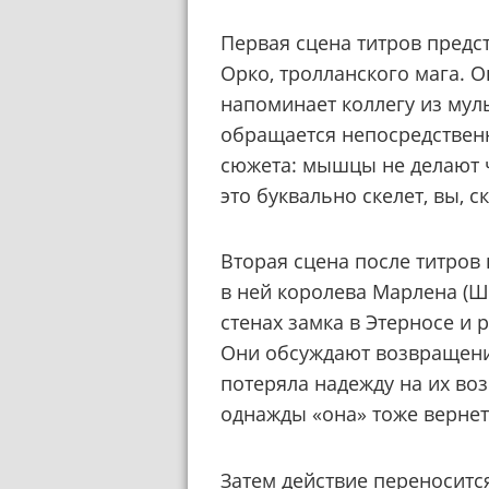
Первая сцена титров пред
Орко, тролланского мага. О
напоминает коллегу из мул
обращается непосредственн
сюжета: мышцы не делают 
это буквально скелет, вы, с
Вторая сцена после титров
в ней королева Марлена (Ш
стенах замка в Этерносе и 
Они обсуждают возвращение
потеряла надежду на их воз
однажды «она» тоже вернетс
Затем действие переноситс