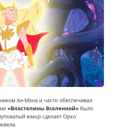
ником Хи-Мэна и часто обеспечивал
ьме
«Властелины Вселенной»
было
глуповатый юмор сделает Орко
квела.