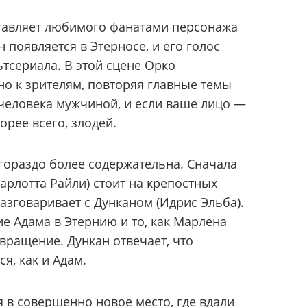
ставляет любимого фанатами персонажа
н появляется в Этерносе, и его голос
ьтсериала. В этой сцене Орко
о к зрителям, повторяя главные темы
человека мужчиной, и если ваше лицо —
корее всего, злодей.
 гораздо более содержательна. Сначала
арлотта Райли) стоит на крепостных
разговаривает с Дунканом (Идрис Эльба).
 Адама в Этернию и то, как Марлена
вращение. Дункан отвечает, что
я, как и Адам.
я в совершенно новое место, где вдали