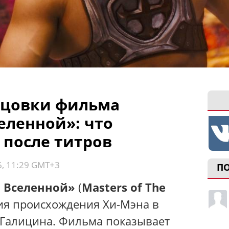
нцовки фильма
еленной»: что
 после титров
6, 11:29 GMT+3
П
 Вселенной»
(
Masters of The
рия происхождения Хи-Мэна в
Галицина. Фильма показывает