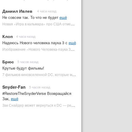
Даниил Ивлев
4 часа назад
Не совсем так. То что не будет
ещё
Новая «Игра в кальмара» про США отменена | Plugged In Ru
Клоп
4 часа назад
Надеюсь Нового человека паука 3 с
ещё
Изображение «Нового Человека-паука 3» подтвердило Зловещую шестерку | Plugged In Ru
Брюс
5 часов назад
Крутые будут фильмы!
7 фильмов киновселенной DC, которые может снять Зак Снайдер | Plugged In Ru
Snyder-Fan
5 часов назад
#RestoreTheSnyderVerse Возвращайся
Зак,
ещё
Зак Снайдер может вернуться к DC — режиссер общался с Warner Bros. (фото) | Plugged In Ru