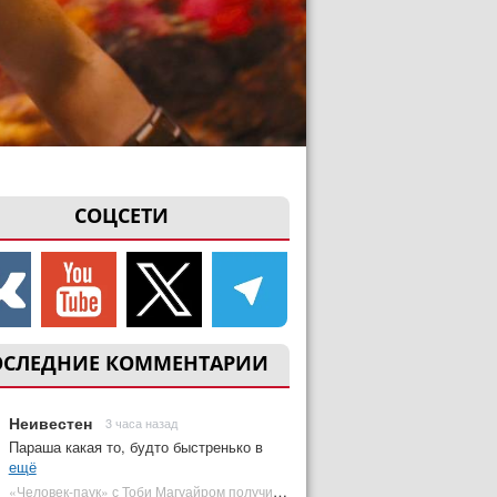
СОЦСЕТИ
ОСЛЕДНИЕ КОММЕНТАРИИ
Неивестен
3 часа назад
Параша какая то, будто быстренько в
ещё
«Человек-паук» с Тоби Магуайром получил новый постер | Plugged In Ru