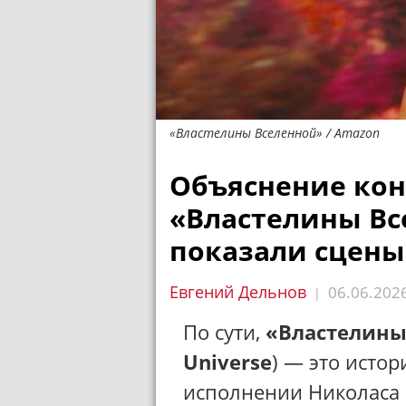
«Властелины Вселенной» / Amazon
Объяснение ко
«Властелины Вс
показали сцены
Евгений Дельнов
06.06.202
|
По сути,
«Властелины
Universe
) — это исто
исполнении Николаса 