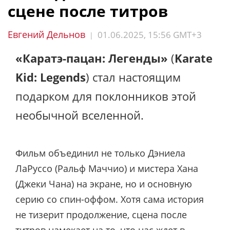
сцене после титров
Евгений Дельнов
01.06.2025, 15:56 GMT+3
|
«Каратэ-пацан: Легенды»
(
Karate
Kid: Legends
) стал настоящим
подарком для поклонников этой
необычной вселенной.
Фильм объединил не только Дэниела
ЛаРуссо (Ральф Маччио) и мистера Хана
(Джеки Чана) на экране, но и основную
серию со спин-оффом. Хотя сама история
не тизерит продолжение, сцена после
титров намекает на то, что нас ждет в