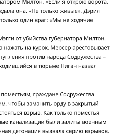
атором Милтон. «Если я открою ворота,
ждала она. «Не только живые». Дэрил
ь только один враг: «Мы не ходячие
Мэгги от убийства губернатора Милтон.
а нажать на курок, Мерсер арестовывает
ступления против народа Содружества –
аходившийся в тюрьме Ниган назвал
к поместьям, граждане Содружества
м, чтобы заманить орду в закрытый
стояться взрыв. Как только поместья
тные канализации были залиты военным
нная детонация вызвала серию взрывов,