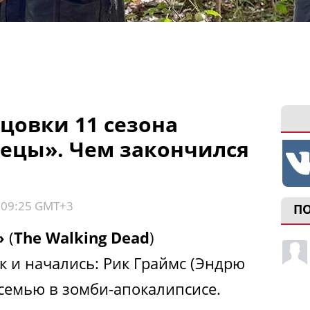
цовки 11 сезона
ецы». Чем закончился
, 09:25 GMT+3
П
»
(
The Walking Dead
)
ак и начались: Рик Граймс (Эндрю
семью в зомби-апокалипсисе.