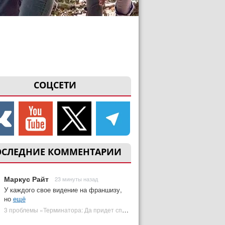
СОЦСЕТИ
ОСЛЕДНИЕ КОММЕНТАРИИ
Маркус Райт
23 минуты назад
У каждого свое видение на франшизу,
но
ещё
3 проблемы «Терминатора: Да придет спаситель», которые испортили фильм | Plugged In Ru