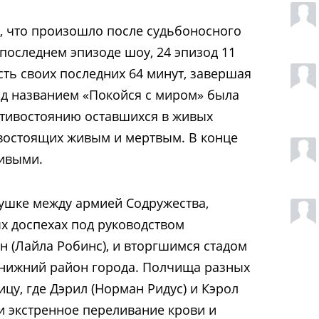
, что произошло после судьбоносного
последнем эпизоде ​​шоу, 24 эпизод 11
ть своих последних 64 минут, завершая
од названием «Покойся с миром» была
тивостоянию оставшихся в живых
востоящих живым и мертвым. В конце
живыми.
ушке между армией Содружества,
ых доспехах под руководством
н (Лайла Робинс)
, и вторгшимся стадом
 нижний район города. Полчища разных
цу, где Дэрил (Норман Ридус) и Кэрол
и экстренное переливание крови и