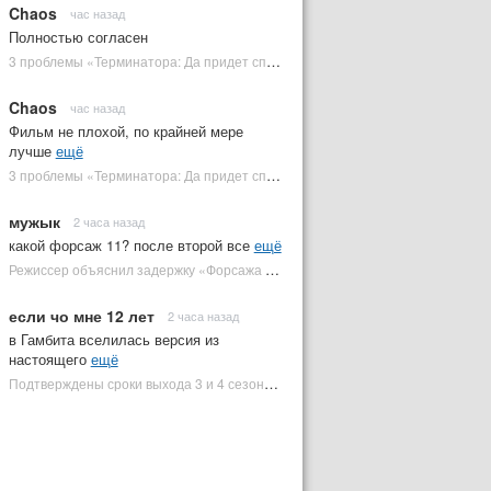
Chaos
час назад
Полностью согласен
3 проблемы «Терминатора: Да придет спаситель», которые испортили фильм | Plugged In Ru
Chaos
час назад
Фильм не плохой, по крайней мере
лучше
ещё
3 проблемы «Терминатора: Да придет спаситель», которые испортили фильм | Plugged In Ru
мужык
2 часа назад
какой форсаж 11? после второй все
ещё
Режиссер объяснил задержку «Форсажа 11» | Plugged In Ru
если чо мне 12 лет
2 часа назад
в Гамбита вселилась версия из
настоящего
ещё
Подтверждены сроки выхода 3 и 4 сезонов «Людей Икс '97» | Plugged In Ru