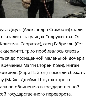
руга Джулс (Александра Сгамбати) стали
 оказались на улицах Содружества. От
Кристиан Серратос), отец Габриэль (Сет
кдермитт), трио пробивалось сквозь
аться до похищенной маленькой дочери
 временем Мэгги (Лорен Коэн), Ниган
зекииль (Хари Пэйтон) помогли сбежать
у (Майкл Джеймс Шоу), которого
ала по обвинению в государственной
кой государственного переворота.