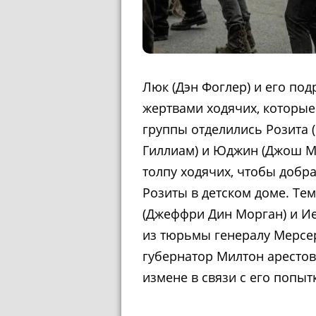
Люк (Дэн Фоглер) и его под
жертвами ходячих, которые
группы отделились Розита (
Гиллиам) и Юджин (Джош Ма
толпу ходячих, чтобы добр
Розиты в детском доме. Тем
(Джеффри Дин Морган) и Ие
из тюрьмы генералу Мерсер
губернатор Милтон арестов
измене в связи с его попыт