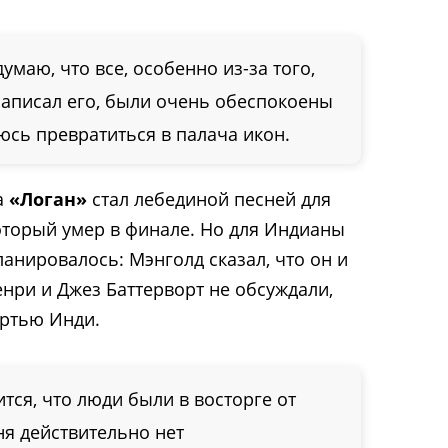
думаю, что все, особенно из-за того,
аписал его, были очень обеспокоены
аюсь превратиться в палача икон.
а
«Логан»
стал лебединой песней для
оторый умер в финале. Но для Индианы
анировалось: Мэнголд сказал, что он и
нри и Джез Баттерворт не обсуждали,
ертью Инди.
тся, что люди были в восторге от
ня действительно нет