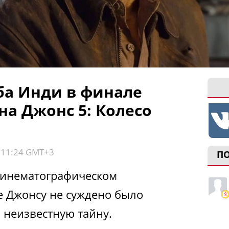
ба Инди в финале
а Джонс 5: Колесо
, 11:24 GMT+3
П
кинематографическом
 Джонсу не суждено было
 неизвестную тайну.