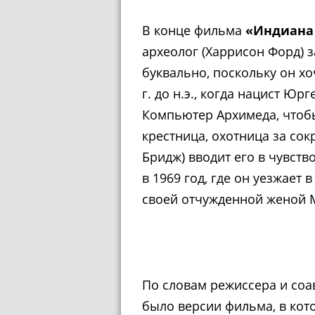
В конце фильма
«Индиана 
археолог (Харрисон Форд) з
буквально, поскольку он хо
г. до н.э., когда нацист Ю
Компьютер Архимеда, чтоб
крестница, охотница за со
Бридж) вводит его в чувств
в 1969 год, где он уезжает 
своей отчужденной женой М
По словам режиссера и соа
было версии фильма, в кот