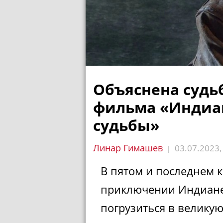
Объяснена судь
фильма «Индиан
судьбы»
Линар Гимашев
03.07.2023
|
В пятом и последнем 
приключении Индиане
погрузиться в великую