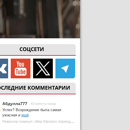
СОЦСЕТИ
ОСЛЕДНИЕ КОММЕНТАРИИ
Абдулла777
43 минуты назад
Успех? Возрождение была самая
ужасная и
ещё
Режиссер покинул «Мир Юрского периода 5» | Plugged In Ru