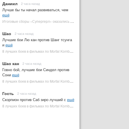
Даниил
2 часа назад
Лучше бы ты начал развиваться, чем
ещё
Итоговые сборы «Супергерл» оказались худшими для DC за два десятилетия | Plugged In Ru
Шао
2 часа назад
Лучшие бои Лю кан против Шанг тсунга
и
ещё
8 лучших боев в фильмах по Mortal Kombat: от «Смертельной битвы» до «Мортал Комбат 2» | Plugged In Ru
Шао кан
2 часа назад
Говно бой, лучшие бои Синдел против
Сони
ещё
8 лучших боев в фильмах по Mortal Kombat: от «Смертельной битвы» до «Мортал Комбат 2» | Plugged In Ru
Гость
2 часа назад
Скорпион против Саб зиро лучший с
ещё
8 лучших боев в фильмах по Mortal Kombat: от «Смертельной битвы» до «Мортал Комбат 2» | Plugged In Ru