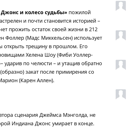
Джонс и колесо судьбы»
пожилой
астрелен и почти становится историей –
чет прожить остаток своей жизни в 212
рген Фоллер (Мадс Миккельсен) использует
ы открыть трещину в прошлом. Его
кровищами Хелена Шоу (Фиби Уоллер-
о– ударив по челюсти – и утащив обратно
в (образно) закат после примирения со
арион (Карен Аллен).
втора сценария Джеймса Мэнголда, не
орой Индиана Джонс умирает в конце.