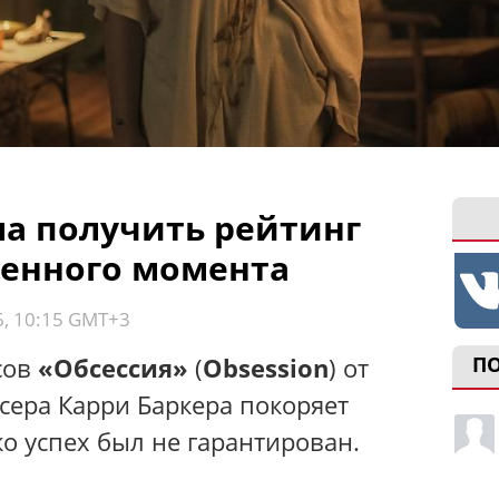
ла получить рейтинг
ленного момента
6, 10:15 GMT+3
сов
«Обсессия»
(
Obsession
) от
П
ссера Карри Баркера покоряет
о успех был не гарантирован.