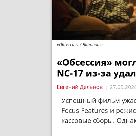
«Обсессия» / Blumhouse
«Обсессия» мог
NC-17 из-за уда
Евгений Дельнов
27.05.202
|
Успешный фильм ужа
Focus Features и режи
кассовые сборы. Однак