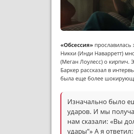
«Обсессия»
прославилась ж
Никки (Инди Наварретт) мн
(Меган Лоулесс) о кирпич.
Баркер рассказал в интер
была еще более шокирующ
Изначально было ещ
ударов. И мы получа
нам сказали: «Вы д
удары“» А я ответил: