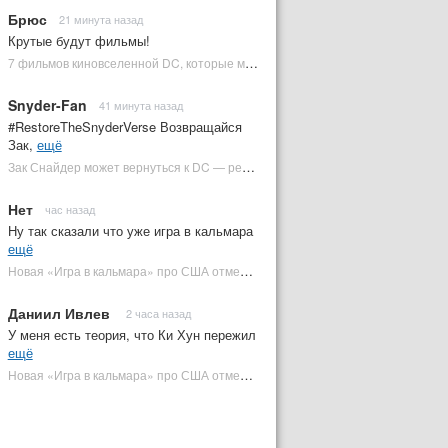
Брюс
21 минута назад
Крутые будут фильмы!
7 фильмов киновселенной DC, которые может снять Зак Снайдер | Plugged In Ru
Snyder-Fan
41 минута назад
#RestoreTheSnyderVerse Возвращайся
Зак,
ещё
Зак Снайдер может вернуться к DC — режиссер общался с Warner Bros. (фото) | Plugged In Ru
Нет
час назад
Ну так сказали что уже игра в кальмара
ещё
Новая «Игра в кальмара» про США отменена | Plugged In Ru
Даниил Ивлев
2 часа назад
У меня есть теория, что Ки Хун пережил
ещё
Новая «Игра в кальмара» про США отменена | Plugged In Ru