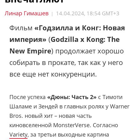
Линар Гимашев
14.04.2024, 18:54 GMT+3
|
Фильм
«Годзилла и Конг: Новая
империя»
(
Godzilla x Kong: The
New Empire
) продолжает хорошо
собирать в прокате, так как у него
все еще нет конкуренции.
После успеха
«Дюны: Часть 2»
с Тимоти
Шаламе и Зендей в главных ролях у Warner
Bros. новый хит – новая часть
киновселенной MonsterVerse. Согласно
Variety
, за третьи выходные
картина