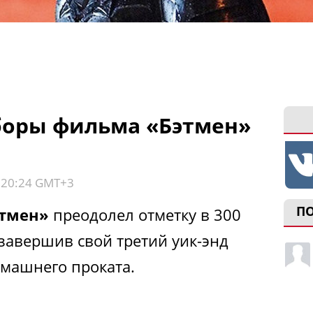
боры фильма «Бэтмен»
, 20:24 GMT+3
П
тмен»
преодолел отметку в 300
завершив свой третий уик-энд
машнего проката.