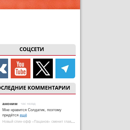
СОЦСЕТИ
ОСЛЕДНИЕ КОММЕНТАРИИ
аноним
час назад
Мне нравится Солдатик, поэтому
придётся
ещё
Новый спин-офф «Пацанов» сменит главного героя | Plugged In Ru