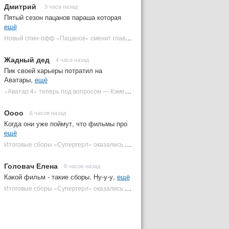
Дмитрий
3 часа назад
Пятый сезон пацанов параша которая
ещё
Новый спин-офф «Пацанов» сменит главного героя | Plugged In Ru
Жадный дед
4 часа назад
Пик своей карьеры потратил на
Аватары,
ещё
«Аватар 4» теперь под вопросом — Кэмерон решил отойти от продолжения | Plugged In Ru
Оооо
6 часов назад
Когда они уже поймут, что фильмы про
ещё
Итоговые сборы «Супергерл» оказались худшими для DC за два десятилетия | Plugged In Ru
Головач Елена
8 часов назад
Какой фильм - такие сборы. Ну-у-у,
ещё
Итоговые сборы «Супергерл» оказались худшими для DC за два десятилетия | Plugged In Ru