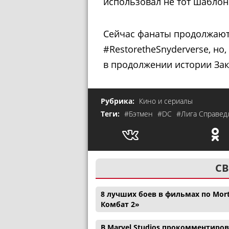
использовал не тот шаблон
Сейчас фанаты продолжаю
#RestoretheSnyderverse, но,
в продолжении истории Зак
Рубрика:
Кино и сериалы
Теги:
#Бэтмен
#DC
#Лига Справед
СВ
8 лучших боев в фильмах по Mor
Комбат 2»
В Marvel Studios прокомментиро