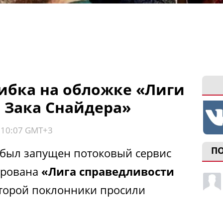
бка на обложке «Лиги
 Зака Снайдера»
, 10:07 GMT+3
П
 был запущен потоковый сервис
ирована
«Лига справедливости
оторой поклонники просили