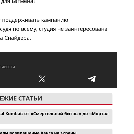
 для Бэтмена?
т поддерживать кампанию
 судя по всему, студия не заинтересована
а Снайдера.
ливости
ЕЖИЕ СТАТЬИ
tal Kombat: от «Смертельной битвы» до «Мортал
вали возвращение Канга на экраны