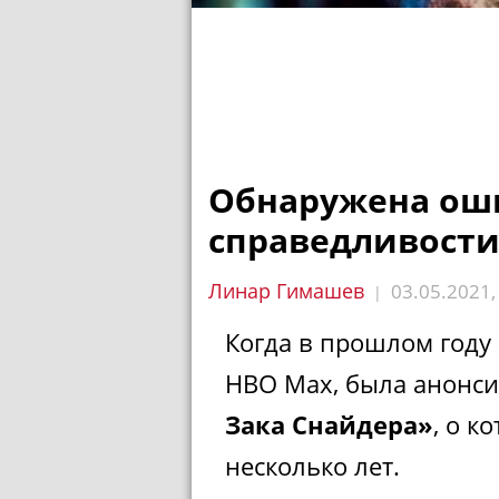
Обнаружена оши
справедливости
Линар Гимашев
03.05.2021
|
Когда в прошлом году
HBO Max, была анонс
Зака Снайдера»
, о к
несколько лет.