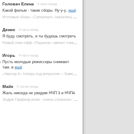
Головач Елена
3 часа назад
Какой фильм - такие сборы. Ну-у-у,
ещё
Итоговые сборы «Супергерл» оказались худшими для DC за два десятилетия | Plugged In Ru
Денис
4 часа назад
Я буду смотреть, и ты будешь смотреть
Новый спин-офф «Пацанов» сменит главного героя | Plugged In Ru
Игорь
4 часа назад
Пусть молодые режиссеры снимают
там, в
ещё
«Аватар 4» теперь под вопросом — Кэмерон решил отойти от продолжения | Plugged In Ru
Майк
5 часов назад
Жаль никогда не увидим НЧП 3 и НЧП4
Эндрю Гарфилд хочет «очень странное» возвращение Человека-паука в MCU | Plugged In Ru