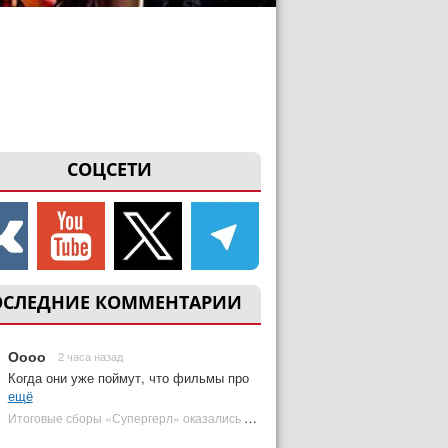
СОЦСЕТИ
ОСЛЕДНИЕ КОММЕНТАРИИ
Оооо
2 часа назад
Когда они уже поймут, что фильмы про
ещё
Итоговые сборы «Супергерл» оказались худшими для DC за два десятилетия | Plugged In Ru