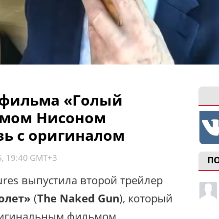
 фильма «Голый
амом Нисоном
зь с оригиналом
5, 19:40 GMT+3
П
ures выпустила второй трейлер
олет»
(
The Naked Gun
), который
ригинальным фильмом.