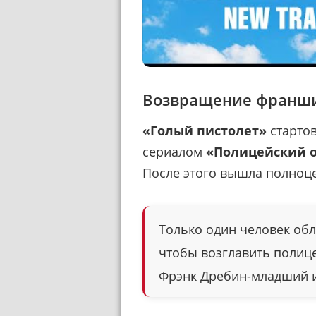
Возвращение франш
«Голый пистолет»
стартов
сериалом
«Полицейский о
После этого вышла полноц
Только один человек обл
чтобы возглавить полице
Фрэнк Дребин-младший ид