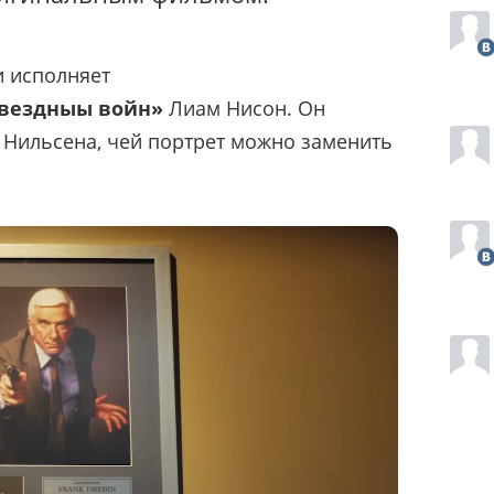
и исполняет
вездныы войн»
Лиам Нисон. Он
 Нильсена, чей портрет можно заменить