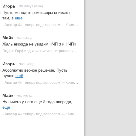
Игорь
38 минут назад
Пусть молодые режиссеры снимают
там, в
ещё
«Аватар 4» теперь под вопросом — Кэмерон решил отойти от продолжения | Plugged In Ru
Майк
час назад
Жаль никогда не увидим НЧП 3 и НЧП4
Эндрю Гарфилд хочет «очень странное» возвращение Человека-паука в MCU | Plugged In Ru
Игорь
час назад
Абсолютно верное решение. Пусть
лучше
ещё
«Аватар 4» теперь под вопросом — Кэмерон решил отойти от продолжения | Plugged In Ru
Майк
час назад
Ну ничего у него еще 3 года впереди,
ещё
«Аватар 4» теперь под вопросом — Кэмерон решил отойти от продолжения | Plugged In Ru