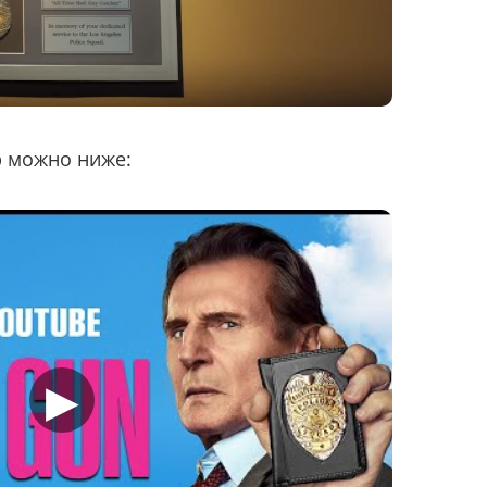
р можно ниже:
▶