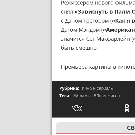
Режиссером нового фильма
снял
«Зависнуть в Палм-
с Дэном Грегором (
«Как я 
Дагом Мэндом (
«Американ
значится Сет Макфарлейн (
быть смешно
Премьера картины в кинотеа
Рубрика:
Кино и сериалы
Теги:
#Amazon
#Лиам Нисон
СВ