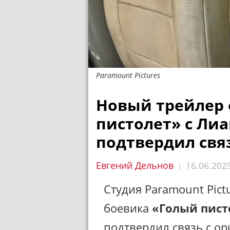
Paramount Pictures
Новый трейлер
пистолет» с Ли
подтвердил свя
Евгений Дельнов
16.06.202
|
Студия Paramount Pict
боевика
«Голый пист
подтвердил связь с о