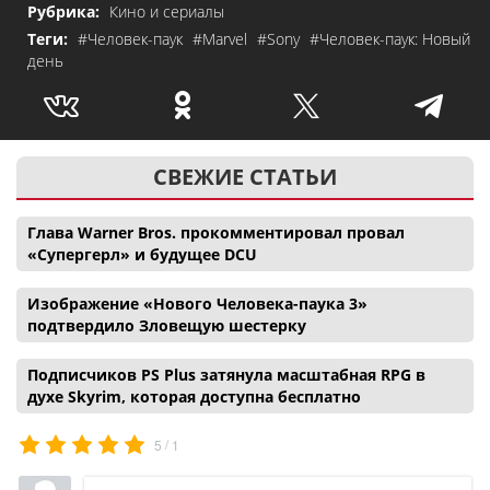
Рубрика:
Кино и сериалы
Теги:
#Человек-паук
#Marvel
#Sony
#Человек-паук: Новый
день
СВЕЖИЕ СТАТЬИ
Глава Warner Bros. прокомментировал провал
«Супергерл» и будущее DCU
Изображение «Нового Человека-паука 3»
подтвердило Зловещую шестерку
Подписчиков PS Plus затянула масштабная RPG в
духе Skyrim, которая доступна бесплатно
/
5
1