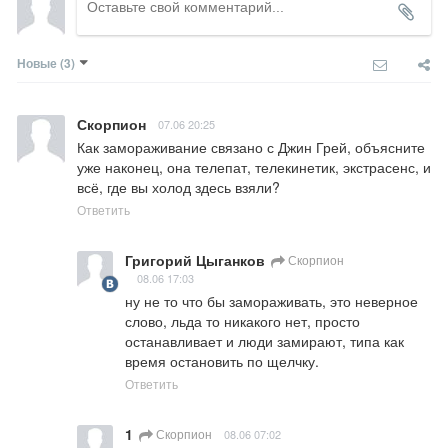
Новые
(3)
Скорпион
07.06 20:25
Как замораживание связано с Джин Грей, объясните 
уже наконец, она телепат, телекинетик, экстрасенс, и 
всё, где вы холод здесь взяли?
Ответить
Григорий Цыганков
Скорпион
08.06 17:03
ну не то что бы замораживать, это неверное 
слово, льда то никакого нет, просто 
останавливает и люди замирают, типа как 
время остановить по щелчку.
Ответить
1
Скорпион
08.06 07:02