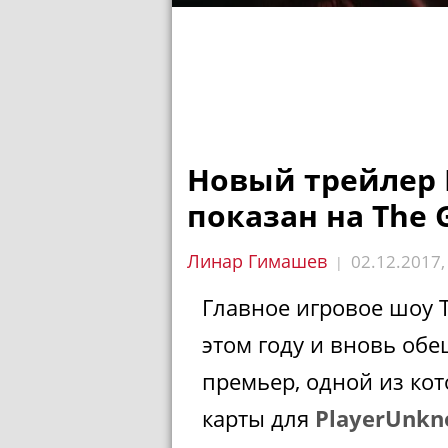
Новый трейлер D
показан на The 
Линар Гимашев
02.12.2017
|
Главное игровое шоу 
этом году и вновь об
премьер, одной из ко
карты для
PlayerUnkn