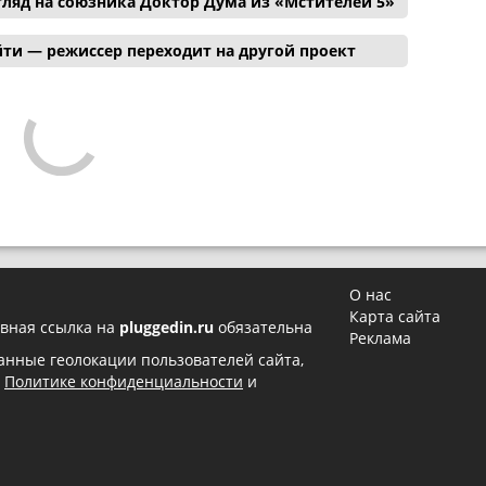
ляд на союзника Доктор Дума из «Мстителей 5»
ти — режиссер переходит на другой проект
О нас
Карта сайта
вная ссылка на
pluggedin.ru
обязательна
Реклама
 данные геолокации пользователей сайта,
в
Политике конфиденциальности
и