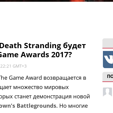
eath Stranding будет
Game Awards 2017?
, 22:21 GMT+3
П
The Game Award возвращается в
ещает множество мировых
торых станет демонстрация новой
own's Battlegrounds
. Но многие