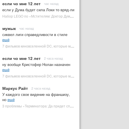
если чо мне 12 лет
час назад
если у Дума будет сила Локи то вряд-ли
Набор LEGO по «Мстителям: Доктор Дум» раскрыл костюм Часового | Plugged In Ru
мужык
час назад
сиквел лиги справедливости в стиле
ещё
7 фильмов киновселенной DC, которые может снять Зак Снайдер | Plugged In Ru
если чо мне 12 лет
2 часа назад
ну вообще Кристофер Нолан назначен
ещё
7 фильмов киновселенной DC, которые может снять Зак Снайдер | Plugged In Ru
Маркус Райт
2 часа назад
У каждого свое видение на франшизу,
но
ещё
3 проблемы «Терминатора: Да придет спаситель», которые испортили фильм | Plugged In Ru