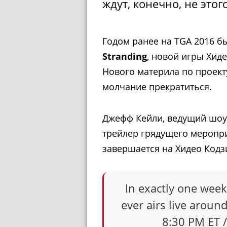
ждут, конечно, не этого
Годом ранее на TGA 2016 б
Stranding
, новой игры Хид
Нового материла по проекту
молчание прекратиться.
Джефф Кейли, ведущий шоу, 
трейлер грядущего меропри
завершается на Хидео Кодз
In exactly one week
ever airs live aroun
8:30 PM ET 