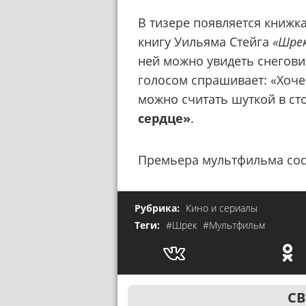
В тизере появляется книжк
книгу Уильяма Стейга
«Шрек
ней можно увидеть снегови
голосом спрашивает: «Хоче
можно считать шуткой в с
сердце»
.
Премьера мультфильма сост
Рубрика:
Кино и сериалы
Теги:
#Шрек
#Мультфильм
СВ