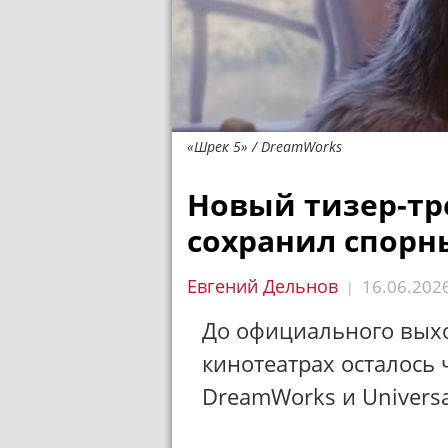
«Шрек 5» / DreamWorks
Новый тизер-тр
сохранил спорн
Евгений Дельнов
16.06.202
|
До официального вых
кинотеатрах осталось 
DreamWorks и Universa