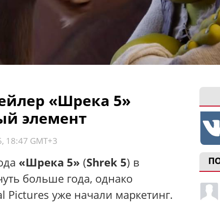
ейлер «Шрека 5»
ый элемент
6, 18:47 GMT+3
ода
«Шрека 5»
(
Shrek 5
) в
П
чуть больше года, однако
l Pictures уже начали маркетинг.