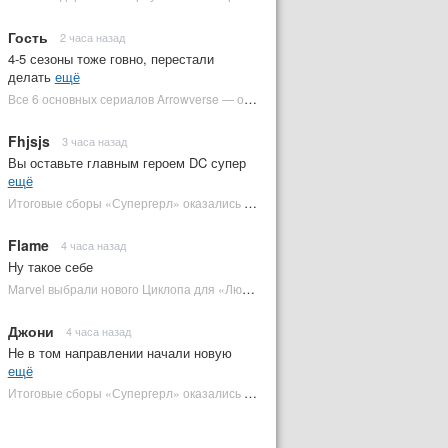
Гость
2 часа назад
4-5 сезоны тоже говно, перестали
делать
ещё
Все 6 основных сериалов Arrowverse — от худшего к лучшему | Plugged In Ru
Fhjsjs
3 часа назад
Вы оставьте главным героем DC супер
ещё
Итоговые сборы «Супергерл» оказались худшими для DC за два десятилетия | Plugged In Ru
Flame
4 часа назад
Ну такое себе
Marvel выбрали нового Циклопа для «Людей Икс» | Plugged In Ru
Джони
4 часа назад
Не в том направлении начали новую
ещё
Итоговые сборы «Супергерл» оказались худшими для DC за два десятилетия | Plugged In Ru