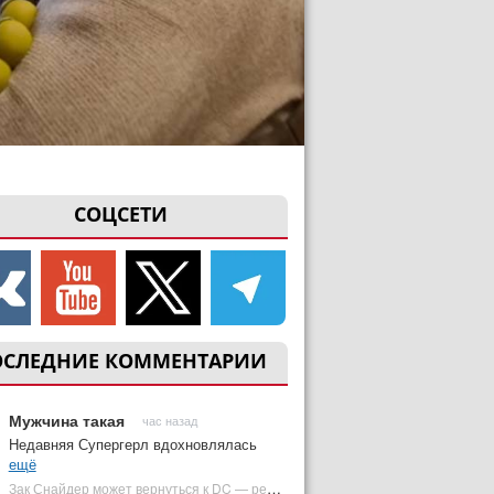
СОЦСЕТИ
ОСЛЕДНИЕ КОММЕНТАРИИ
Мужчина такая
час назад
Недавняя Супергерл вдохновлялась
ещё
Зак Снайдер может вернуться к DC — режиссер общался с Warner Bros. (фото) | Plugged In Ru