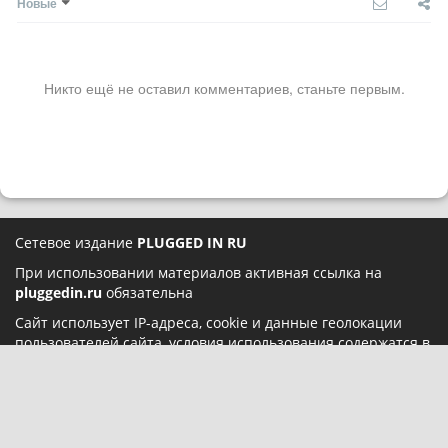
Новые
Никто ещё не оставил комментариев, станьте первым.
Сетевое издание
PLUGGED IN RU
При использовании материалов активная ссылка на
pluggedin.ru
обязательна
Сайт использует IP-адреса, cookie и данные геолокации
пользователей сайта, условия использования содержатся в
Политике конфиденциальности
и
Пользовательском
соглашении
Социальные сети: