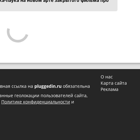
а-паука на новом арте закрытого фильма про
О нас
Карта сайта
вная ссылка на
pluggedin.ru
обязательна
Реклама
 данные геолокации пользователей сайта,
в
Политике конфиденциальности
и