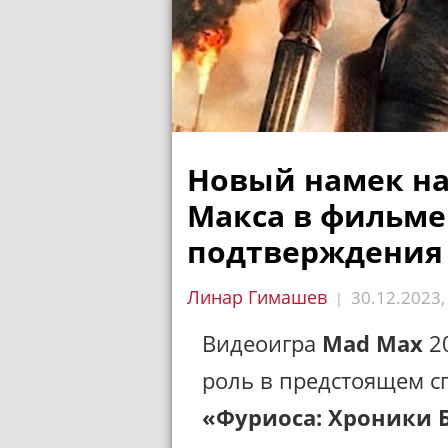
Новый намек на
Макса в фильме
подтверждения
Линар Гимашев
30.12.2023
|
Видеоигра
Mad Max
20
роль в предстоящем 
«Фуриоса: Хроники 