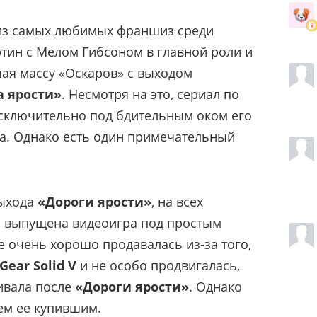
из самых любимых франшиз среди
ртин с Мелом Гибсоном в главной роли и
ая массу «Оскаров» с выходом
а ярости»
. Несмотря на это, сериал по
исключительно под бдительным оком его
а. Однако есть один примечательный
выхода
«Дороги ярости»
, на всех
 выпущена видеоигра под простым
не очень хорошо продавалась из-за того,
Gear Solid V
и не особо продвигалась,
живала после
«Дороги ярости»
. Однако
ем ее купившим.