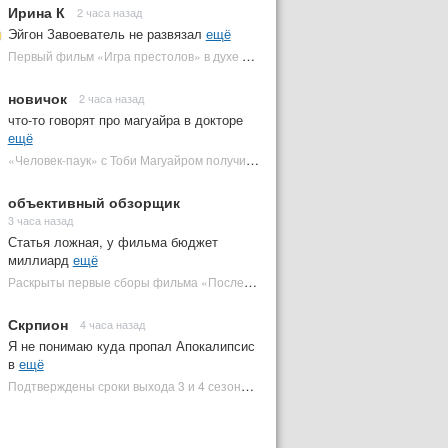
Ирина К
2 часа назад
Эйгон Завоеватель не развязал
ещё
Первый фильм «Игра престолов» в духе «Дюны» посвящен важному Таргариену | Plugged In Ru
новичок
2 часа назад
что-то говорят про магуайра в докторе
ещё
«Человек-паук» с Тоби Магуайром получил новый постер | Plugged In Ru
объективный обзорщик
3 часа назад
Статья ложная, у фильма бюджет
миллиард
ещё
Раскрыты первые сборы фильма «Последний богатырь: Колобок» на фоне негатива | Plugged In Ru
Скрпион
4 часа назад
Я не понимаю куда пропал Апокалипсис
в
ещё
Подтверждены сроки выхода 3 и 4 сезонов «Людей Икс '97» | Plugged In Ru