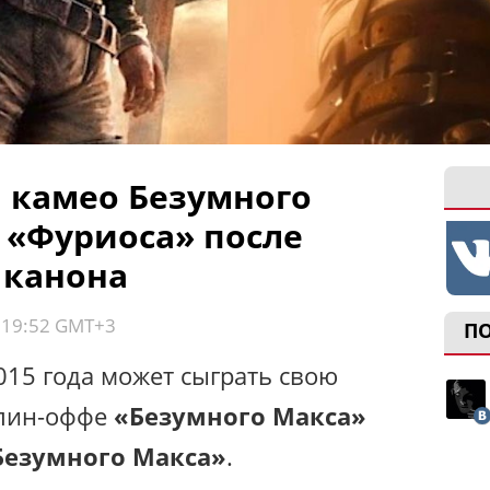
 камео Безумного
 «Фуриоса» после
 канона
, 19:52 GMT+3
П
15 года может сыграть свою
спин-оффе
«Безумного Макса»
Безумного Макса»
.