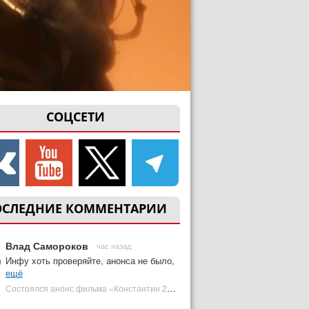
СОЦСЕТИ
ОСЛЕДНИЕ КОММЕНТАРИИ
Влад Самороков
час назад
Инфу хоть проверяйте, анонса не было,
ещё
Состоялся анонс фильма «Константин 2» с Киану Ривзом. Когда он выйдет? | Plugged In Ru