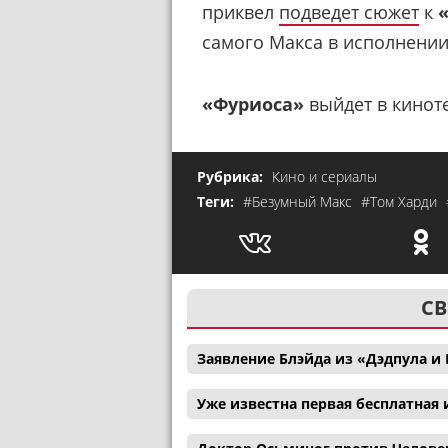
приквел
подведет сюжет
к
самого Макса в исполнении
«Фуриоса»
выйдет в киноте
Рубрика:
Кино и сериалы
Теги:
#Безумный Макс
#Том Харди
СВ
Заявление Блэйда из «Дэдпула 
Уже известна первая бесплатная и