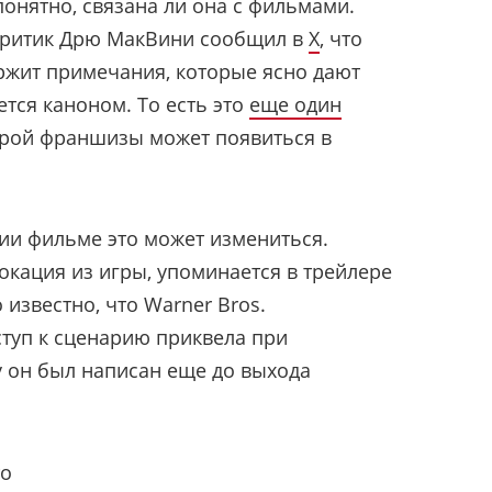
понятно, связана ли она с фильмами.
критик Дрю МакВини сообщил в
X
, что
жит примечания, которые ясно дают
ется каноном. То есть это
еще один
герой франшизы может появиться в
ии фильме это может измениться.
окация из игры, упоминается в трейлере
о известно, что Warner Bros.
ступ к сценарию приквела при
у он был написан еще до выхода
то