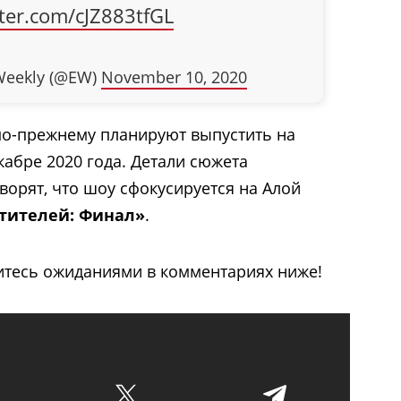
tter.com/cJZ883tfGL
Weekly (@EW)
November 10, 2020
по-прежнему планируют выпустить на
кабре 2020 года. Детали сюжета
оворят, что шоу сфокусируется на Алой
тителей: Финал»
.
итесь ожиданиями в комментариях ниже!