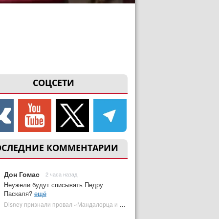
СОЦСЕТИ
ОСЛЕДНИЕ КОММЕНТАРИИ
Дон Гомас
2 часа назад
Неужели будут списывать Педру
Паскаля?
ещё
Disney признали провал «Мандалорца и Грогу» и еще одной новинки | Plugged In Ru