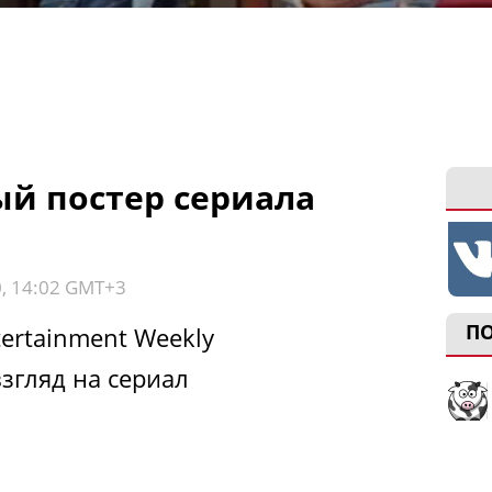
й постер сериала
0, 14:02 GMT+3
П
ertainment Weekly
згляд на сериал