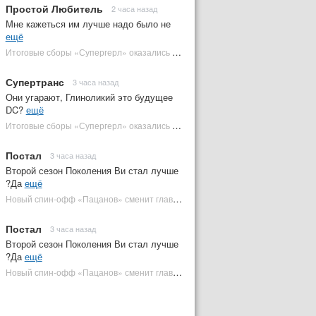
Простой Любитель
2 часа назад
Мне кажеться им лучше надо было не
ещё
Итоговые сборы «Супергерл» оказались худшими для DC за два десятилетия | Plugged In Ru
Супертранс
3 часа назад
Они угарают, Глиноликий это будущее
DC?
ещё
Итоговые сборы «Супергерл» оказались худшими для DC за два десятилетия | Plugged In Ru
Постал
3 часа назад
Второй сезон Поколения Ви стал лучше
?Да
ещё
Новый спин-офф «Пацанов» сменит главного героя | Plugged In Ru
Постал
3 часа назад
Второй сезон Поколения Ви стал лучше
?Да
ещё
Новый спин-офф «Пацанов» сменит главного героя | Plugged In Ru