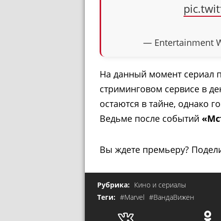
pic.twi
— Entertainment 
На данный момент сериал 
стриминговом сервисе в де
остаются в тайне, однако г
Ведьме после событий
«Мс
Вы ждете премьеру? Подел
Рубрика:
Кино и сериалы
Теги:
#Marvel
#ВандаВижен