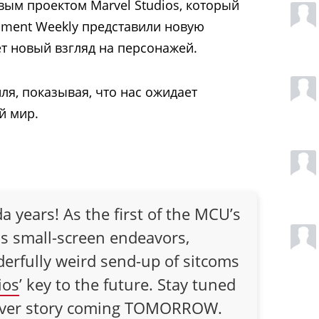
вым проектом Marvel Studios, который
inment Weekly представили новую
ет новый взгляд на персонажей.
ля, показывая, что нас ожидает
й мир.
 years! As the first of the MCU’s
s small-screen endeavors,
derfully weird send-up of sitcoms
ios
’ key to the future. Stay tuned
cover story coming TOMORROW.