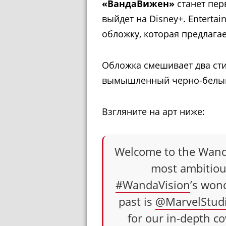
«ВандаВижен»
станет пер
выйдет на Disney+. Enterta
обложку, которая предлага
Обложка смешивает два сти
вымышленный черно-белы
Взгляните на арт ниже:
Welcome to the Wanda
most ambitiou
#WandaVision
’s won
past is
@MarvelStud
for our in-depth 