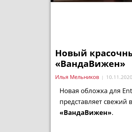
Новый красочны
«ВандаВижен»
Илья Мельников
10.11.202
|
Новая обложка для Ent
представляет свежий в
«ВандаВижен»
.