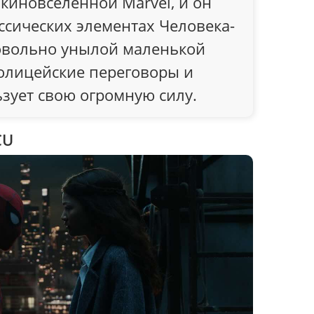
киновселенной Marvel, и он
ссических элементах Человека-
довольно унылой маленькой
полицейские переговоры и
зует свою огромную силу.
CU