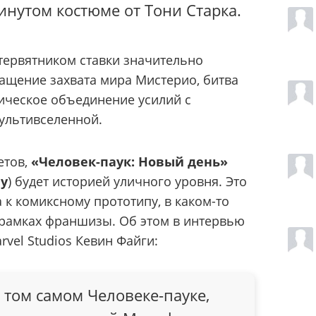
инутом костюме от Тони Старка.
тервятником ставки значительно
ращение захвата мира Мистерио, битва
пическое объединение усилий с
ультивселенной.
етов,
«Человек-паук: Новый день»
ay
) будет историей уличного уровня. Это
 к комиксному прототипу, в каком-то
 рамках франшизы. Об этом в интервью
rvel Studios Кевин Файги:
 том самом Человеке-пауке,