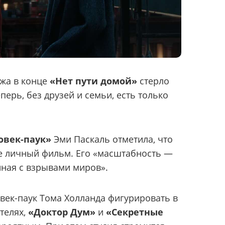
джа в конце
«Нет пути домой»
стерло
перь, без друзей и семьи, есть только
овек-паук»
Эми Паскаль отметила, что
е личный фильм. Его «масштабность —
нная с взрывами миров».
овек-паук Тома Холланда фигурировать в
телях,
«Доктор Дум»
и
«Секретные