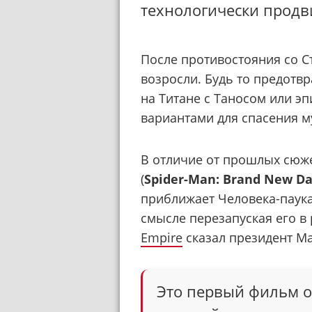
технологически продв
После противостояния со С
возросли. Будь то предотв
на Титане с Таносом или э
вариантами для спасения м
В отличие от прошлых сюж
(
Spider-Man: Brand New D
приближает Человека-паука
смысле перезапуская его в
Empire
сказал президент Ma
Это первый фильм о