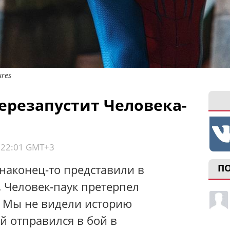
ures
ерезапустит Человека-
, 22:01 GMT+3
наконец-то представили в
П
, Человек-паук претерпел
 Мы не видели историю
й отправился в бой в