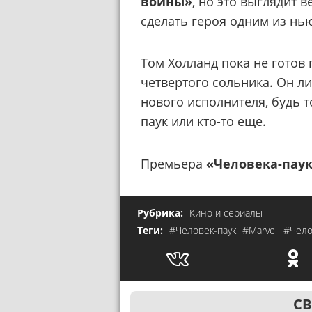
войны»
, но это выглядит 
сделать героя одним из нь
Том Холланд пока не готов
четвертого сольника. Он л
нового исполнителя, будь 
паук или кто-то еще.
Премьера
«Человека-паук
Рубрика:
Кино и сериалы
Теги:
#Человек-паук
#Marvel
#Чело
СВ