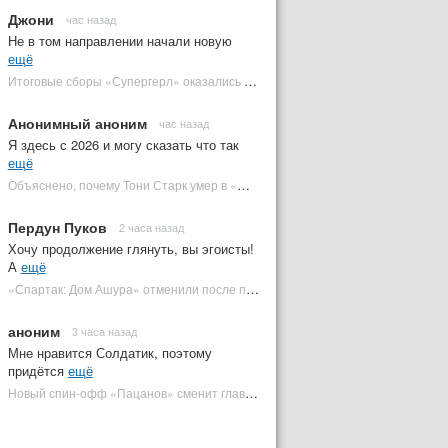
Джони
час назад
Не в том направлении начали новую
ещё
Итоговые сборы «Супергерл» оказались худшими для DC за два десятилетия | Plugged In Ru
Анонимный аноним
час назад
Я здесь с 2026 и могу сказать что так
ещё
Объяснено, почему Тони Старк умер в «Мстителях: Финал» вместо Стива Роджерса
Пердун Пуков
2 часа назад
Хочу продолжение глянуть, вы эгоисты!
А
ещё
«Спартак: Дом Ашура» отменили после первого сезона | Plugged In Ru
аноним
3 часа назад
Мне нравится Солдатик, поэтому
придётся
ещё
Новый спин-офф «Пацанов» сменит главного героя | Plugged In Ru