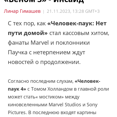
Линар Гимашев
21.11.2023, 13:28 GMT+3
|
С тех пор, как
«Человек-паук: Нет
пути домой»
стал кассовым хитом,
фанаты Marvel и поклонники
Паучка с нетерпением ждут
новостей о продолжении.
Согласно последним слухам,
«Человек-
паук 4»
с Томом Холландом в главной роли
может стать« мостиком» между
киновселенными Marvel Studios и Sony
Pictures. В последнюю входят картины