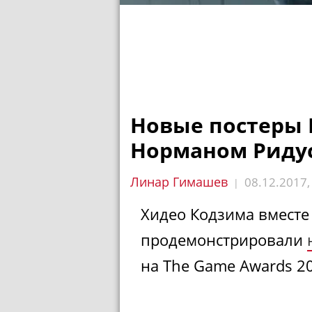
Новые постеры D
Норманом Ридус
Линар Гимашев
08.12.2017
|
Хидео Кодзима вместе
продемонстрировали
на The Game Awards 2