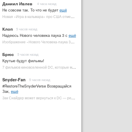
Даниил Ивлев
4 часа назад
Не совсем так. То что не будет
ещё
Новая «Игра в кальмара» про США отменена | Plugged In Ru
Клоп
5 часов назад
Надеюсь Нового человека паука 3 с
ещё
Изображение «Нового Человека-паука 3» подтвердило Зловещую шестерку | Plugged In Ru
Брюс
5 часов назад
Крутые будут фильмы!
7 фильмов киновселенной DC, которые может снять Зак Снайдер | Plugged In Ru
Snyder-Fan
5 часов назад
#RestoreTheSnyderVerse Возвращайся
Зак,
ещё
Зак Снайдер может вернуться к DC — режиссер общался с Warner Bros. (фото) | Plugged In Ru