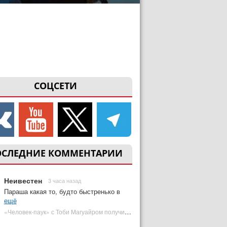
СОЦСЕТИ
ОСЛЕДНИЕ КОММЕНТАРИИ
Неивестен
3 часа назад
Параша какая то, будто быстренько в
ещё
«Человек-паук» с Тоби Магуайром получил новый постер | Plugged In Ru