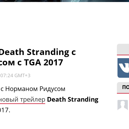
eath Stranding с
ом с TGA 2017
, 07:24 GMT+3
П
 с Норманом Ридусом
новый трейлер
Death Stranding
017.