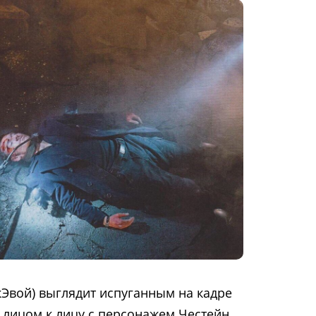
Эвой) выглядит испуганным на кадре
 лицом к лицу с персонажем Честейн .