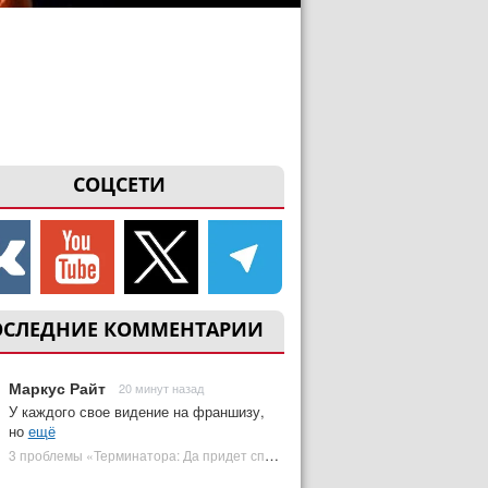
СОЦСЕТИ
ОСЛЕДНИЕ КОММЕНТАРИИ
Маркус Райт
20 минут назад
У каждого свое видение на франшизу,
но
ещё
3 проблемы «Терминатора: Да придет спаситель», которые испортили фильм | Plugged In Ru