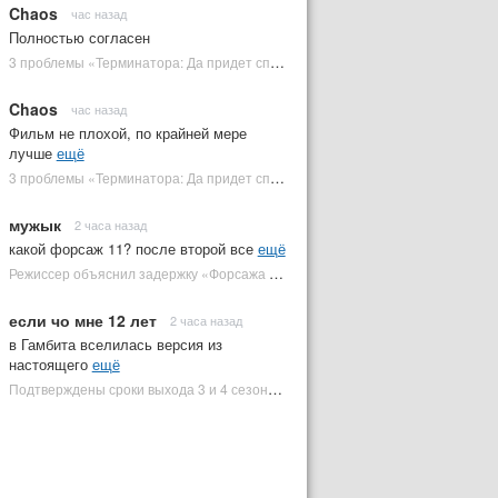
Chaos
час назад
Полностью согласен
3 проблемы «Терминатора: Да придет спаситель», которые испортили фильм | Plugged In Ru
Chaos
час назад
Фильм не плохой, по крайней мере
лучше
ещё
3 проблемы «Терминатора: Да придет спаситель», которые испортили фильм | Plugged In Ru
мужык
2 часа назад
какой форсаж 11? после второй все
ещё
Режиссер объяснил задержку «Форсажа 11» | Plugged In Ru
если чо мне 12 лет
2 часа назад
в Гамбита вселилась версия из
настоящего
ещё
Подтверждены сроки выхода 3 и 4 сезонов «Людей Икс '97» | Plugged In Ru