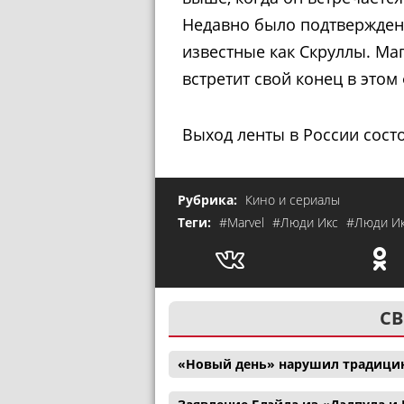
Недавно было подтверждено
известные как Скруллы. Маг
встретит свой конец в этом
Выход ленты в России состо
Рубрика:
Кино и сериалы
Теги:
#Marvel
#Люди Икс
#Люди Ик
СВ
«Новый день» нарушил традицию