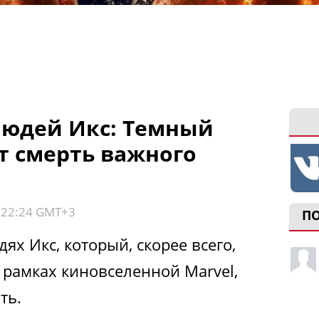
Людей Икс: Темный
т смерть важного
, 22:24 GMT+3
П
х Икс, который, скорее всего,
 рамках киновселенной Marvel,
ть.