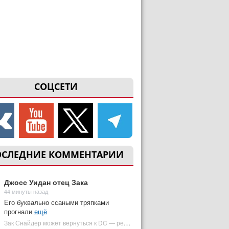
СОЦСЕТИ
ОСЛЕДНИЕ КОММЕНТАРИИ
Джосс Уидан отец Зака
44 минуты назад
Его буквально ссаными тряпками
прогнали
ещё
Зак Снайдер может вернуться к DC — режиссер общался с Warner Bros. (фото) | Plugged In Ru