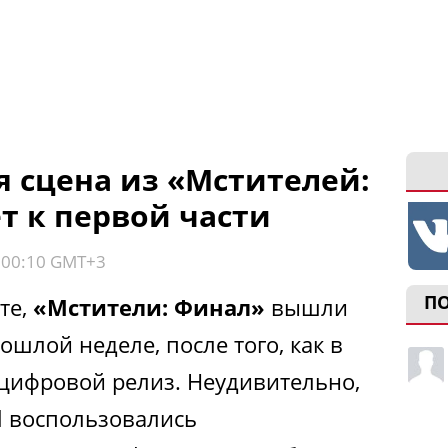
я сцена из «Мстителей:
т к первой части
, 00:10 GMT+3
П
те,
«Мстители: Финал»
вышли
ошлой неделе, после того, как в
 цифровой релиз. Неудивительно,
l воспользовались