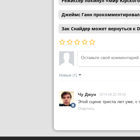
Режиссер покинул «Мир Юрского
Джеймс Ганн прокомментировал с
Зак Снайдер может вернуться к D
Новые
(1)
Чу Джун
2019.08.22 09:33
Этой сцене триста лет уже, 
Ответить