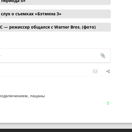
 периода 5»
лух о съемках «Бэтмена 3»
C — режиссер общался с Warner Bros. (фото)
с подключением, пацаны
3