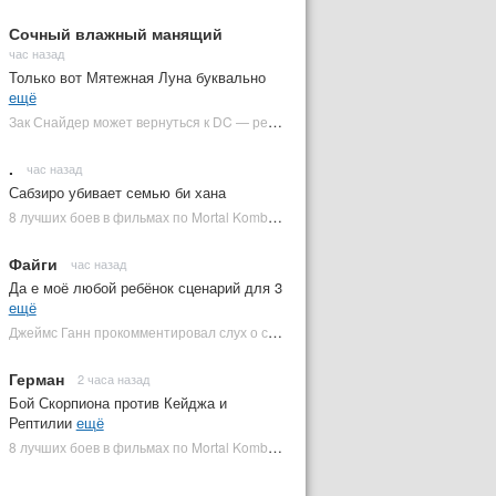
Сочный влажный манящий
час назад
Только вот Мятежная Луна буквально
ещё
Зак Снайдер может вернуться к DC — режиссер общался с Warner Bros. (фото) | Plugged In Ru
.
час назад
Сабзиро убивает семью би хана
8 лучших боев в фильмах по Mortal Kombat: от «Смертельной битвы» до «Мортал Комбат 2» | Plugged In Ru
Файги
час назад
Да е моё любой ребёнок сценарий для 3
ещё
Джеймс Ганн прокомментировал слух о съемках «Бэтмена 3» | Plugged In Ru
Герман
2 часа назад
Бой Скорпиона против Кейджа и
Рептилии
ещё
8 лучших боев в фильмах по Mortal Kombat: от «Смертельной битвы» до «Мортал Комбат 2» | Plugged In Ru