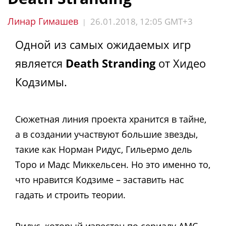
Линар Гимашев
26.01.2018, 12:05 GMT+3
|
Одной из самых ожидаемых игр
является
Death Stranding
от Хидео
Кодзимы.
Сюжетная линия проекта хранится в тайне,
а в создании участвуют большие звезды,
такие как Норман Ридус, Гильермо дель
Торо и Мадс Миккельсен. Но это именно то,
что нравится Кодзиме – заставить нас
гадать и строить теории.
Ридус, который известен по сериалу AMC