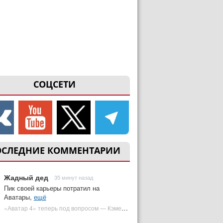
СОЦСЕТИ
ОСЛЕДНИЕ КОММЕНТАРИИ
Жадный дед
35 минут назад
Пик своей карьеры потратил на
Аватары,
ещё
«Аватар 4» теперь под вопросом — Кэмерон решил отойти от продолжения | Plugged In Ru