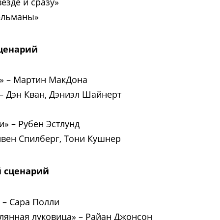
езде и сразу»
льманы»
ценарий
а»
–
Мартин МакДона
–
Дэн Кван, Дэниэл Шайнерт
ли»
–
Рубен Эстлунд
ивен Спилберг, Тони Кушнер
 сценарий
 – Сара Полли
клянная луковица»
–
Райан Джонсон