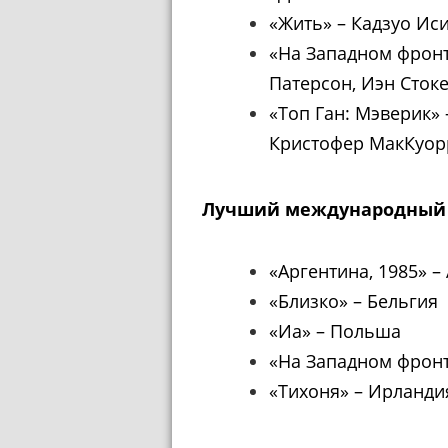
«Жить»
–
Кадзуо Ис
«На Западном фрон
Патерсон, Иэн Сток
«Топ Ган: Мэверик»
Кристофер МакКуорр
Лучший международный
«Аргентина, 1985»
–
«Близко»
–
Бельгия
«Иа»
–
Польша
«На Западном фрон
«Тихоня»
–
Ирланди