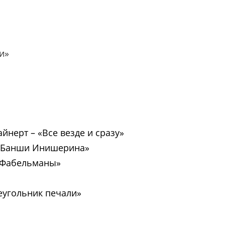
и»
йнерт – «Все везде и сразу»
Банши Инишерина»
Фабельманы»
еугольник печали»