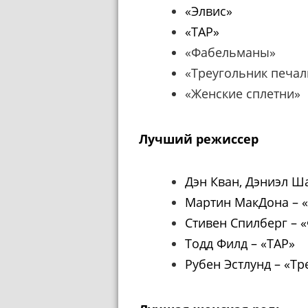
«Элвис»
«ТАР»
«Фабельманы»
«Треугольник печал
«Женские сплетни»
Лучший режиссер
Дэн Кван, Дэниэл Ша
Мартин МакДона
–
«
Стивен Спилберг
–
«
Тодд Филд
–
«ТАР»
Рубен Эстлунд
–
«Тр