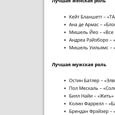
Лучшая женская роль
Кейт Бланшетт
–
«ТА
Ана де Армас
–
«Бло
Мишель Йео
–
«Все 
Андреа Райзборо
–
«
Мишель Уильямс
–
Лучшая мужская роль
Остин Батлер
–
«Элв
Пол Мескаль
–
«Сол
Билл Найи
–
«Жить»
Колин Фаррелл
–
«Б
Брендан Фрэйзер
–
«