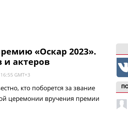
ремию «Оскар 2023».
 и актеров
, 16:55 GMT+3
П
стно, кто поборется за звание
ной церемонии вручения премии