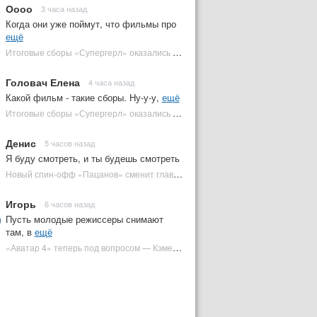
Оооо
3 часа назад
Когда они уже поймут, что фильмы про
ещё
Итоговые сборы «Супергерл» оказались худшими для DC за два десятилетия | Plugged In Ru
Головач Елена
4 часа назад
Какой фильм - такие сборы. Ну-у-у,
ещё
Итоговые сборы «Супергерл» оказались худшими для DC за два десятилетия | Plugged In Ru
Денис
5 часов назад
Я буду смотреть, и ты будешь смотреть
Новый спин-офф «Пацанов» сменит главного героя | Plugged In Ru
Игорь
6 часов назад
Пусть молодые режиссеры снимают
там, в
ещё
«Аватар 4» теперь под вопросом — Кэмерон решил отойти от продолжения | Plugged In Ru