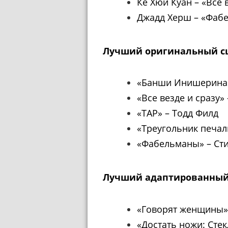
Ке Хюи Куан
–
«Все в
Джадд Херш
–
«Фабе
Лучший оригинальный с
«Банши Инишерин
«Все везде и сразу»
«ТАР»
–
Тодд Филд
«Треугольник печа
«Фабельманы»
–
Ст
Лучший адаптированный
«Говорят женщины»
«Достать ножи: Сте