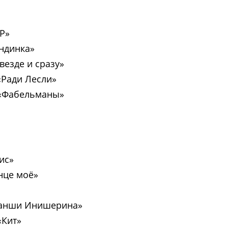
Р»
ндинка»
везде и сразу»
Ради Лесли»
«Фабельманы»
ис»
нце моё»
анши Инишерина»
Кит»