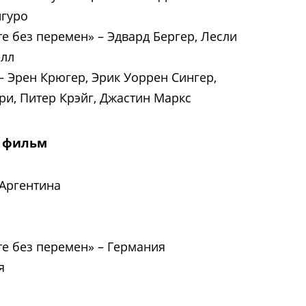
игуро
те без перемен»
–
Эдвард Бергер, Лесли
елл
–
Эрен Крюгер, Эрик Уоррен Сингер,
и, Питер Крэйг, Джастин Маркс
 фильм
Аргентина
те без перемен»
–
Германия
я