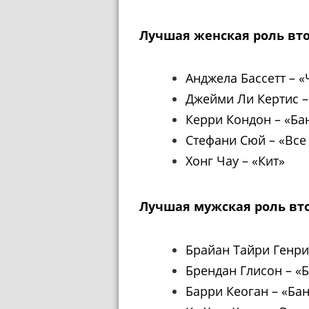
Лучшая женская роль вт
Анджела Бассетт
–
«Ч
Джейми Ли Кертис
–
Керри Кондон
–
«Ба
Стефани Сюй
–
«Все 
Хонг Чау
–
«Кит»
Лучшая мужская роль вт
Брайан Тайри Генр
Брендан Глисон
–
«Б
Барри Кеоган
–
«Ба