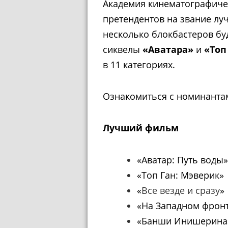
Академия кинематографичес
претендентов на звание лу
несколько блокбастеров бу
сиквелы
«Аватара»
и
«Топ
в 11 категориях.
Ознакомиться с номинанта
Лучший фильм
«Аватар: Путь воды»
«Топ Ган: Мэверик»
«
Все везде и сразу
»
«На Западном фронт
«Банши Инишерина