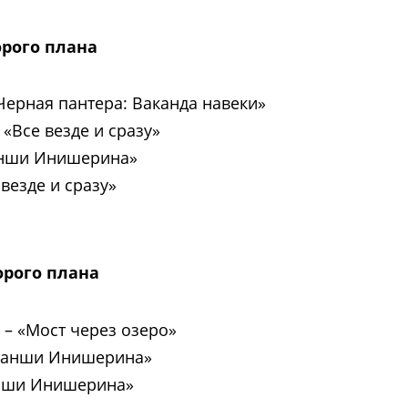
орого плана
ерная пантера: Ваканда навеки»
«Все везде и сразу»
нши Инишерина»
везде и сразу»
орого плана
и
–
«Мост через озеро»
анши Инишерина»
нши Инишерина»