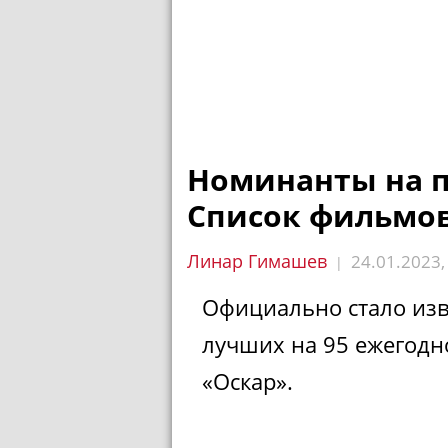
Номинанты на п
Список фильмов
Линар Гимашев
24.01.2023
|
Официально стало изве
лучших на 95 ежегод
«Оскар».