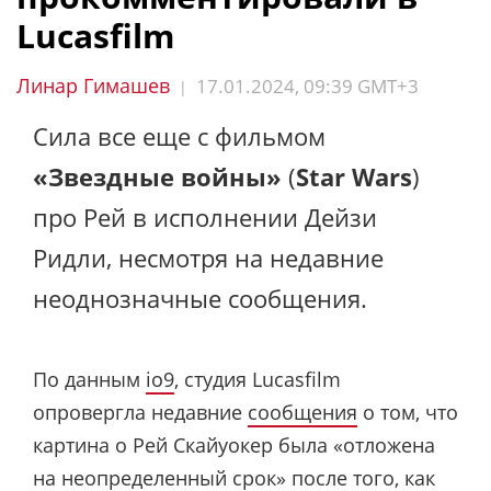
Lucasfilm
Линар Гимашев
17.01.2024, 09:39 GMT+3
|
Сила все еще с фильмом
«Звездные войны»
(
Star Wars
)
про Рей в исполнении Дейзи
Ридли, несмотря на недавние
неоднозначные сообщения.
По данным
io9
, студия Lucasfilm
опровергла недавние
сообщения
о том, что
картина о Рей Скайуокер была «отложена
на неопределенный срок» после того, как