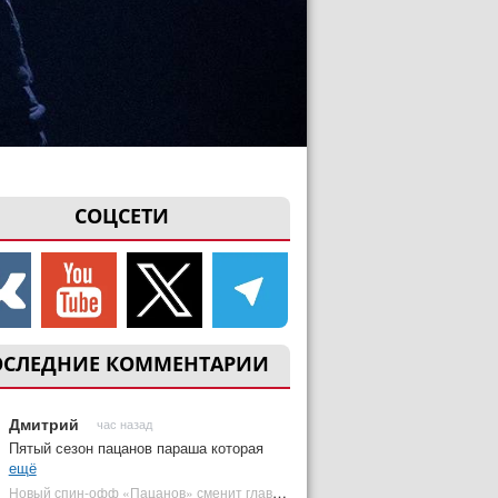
СОЦСЕТИ
ОСЛЕДНИЕ КОММЕНТАРИИ
Дмитрий
час назад
Пятый сезон пацанов параша которая
ещё
Новый спин-офф «Пацанов» сменит главного героя | Plugged In Ru