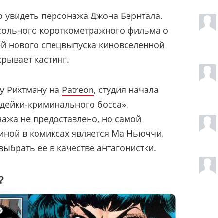
о увидеть персонажа Джона Бернтала.
 сольного короткометражного фильма о
ей нового спецвыпуска киновселенной
крывает кастинг.
у Рихтману на
Patreon
, студия начала
одейки-криминального босса».
ажа не предоставлено, но самой
иной в комиксах является Ма Ньюччи.
ыбрать ее в качестве антагонистки.
?