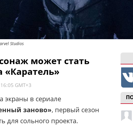
rvel Studios
сонаж может стать
 «Каратель»
, 16:05 GMT+3
П
а экраны в сериале
енный заново»
, первый сезон
ь для сольного проекта.