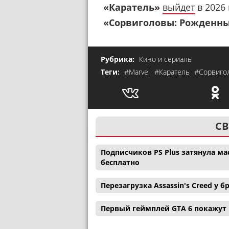
«Каратель»
выйдет
в 2026 
«Сорвиголовы: Рожденн
Рубрика:
Кино и сериалы
Теги:
#Marvel
#Каратель
#Сорвиго
СВ
Подписчиков PS Plus затянула ма
бесплатно
Перезагрузка Assassin's Creed у
Первый геймплей GTA 6 покажут н