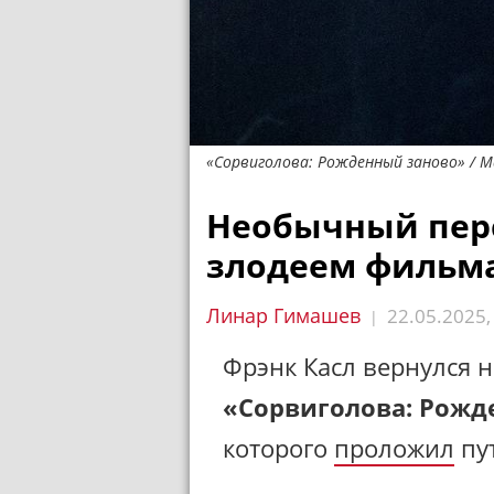
«Сорвиголова: Рожденный заново» / Ma
Необычный пер
злодеем фильма
Линар Гимашев
22.05.2025
|
Фрэнк Касл вернулся н
«Сорвиголова: Рожд
которого
проложил
пут