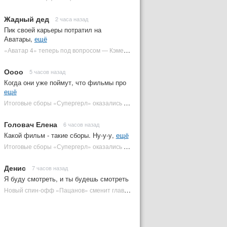
Жадный дед
2 часа назад
Пик своей карьеры потратил на
Аватары,
ещё
«Аватар 4» теперь под вопросом — Кэмерон решил отойти от продолжения | Plugged In Ru
Оооо
5 часов назад
Когда они уже поймут, что фильмы про
ещё
Итоговые сборы «Супергерл» оказались худшими для DC за два десятилетия | Plugged In Ru
Головач Елена
6 часов назад
Какой фильм - такие сборы. Ну-у-у,
ещё
Итоговые сборы «Супергерл» оказались худшими для DC за два десятилетия | Plugged In Ru
Денис
7 часов назад
Я буду смотреть, и ты будешь смотреть
Новый спин-офф «Пацанов» сменит главного героя | Plugged In Ru