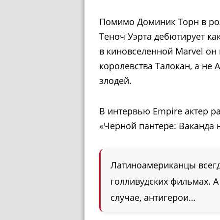
Помимо Доминик Торн в рол
Теноч Уэрта дебютирует как
в киновселенной Marvel он
королевства Талокан, а не 
злодей.
В интервью Empire актер ра
«Черной пантере: Ваканда н
Латиноамериканцы всегд
голливудских фильмах. А
случае, антигерои…