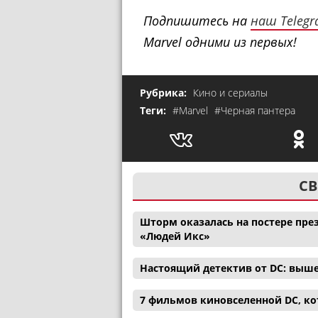
Подпишитесь на
наш Teleg
Marvel одними из первых!
Рубрика:
Кино и сериалы
Теги:
#Marvel
#Черная пантера
СВ
Шторм оказалась на постере през
«Людей Икс»
Настоящий детектив от DC: выш
7 фильмов киновселенной DC, ко