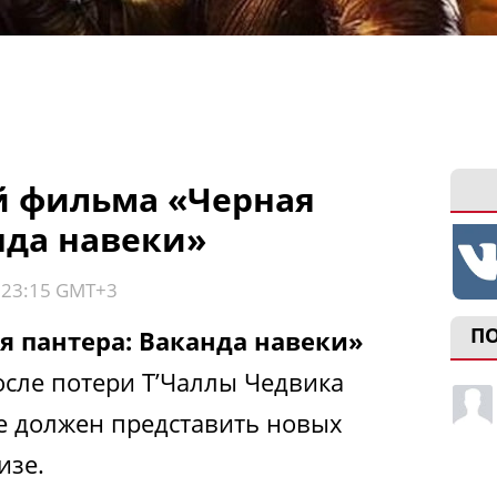
й фильма «Черная
нда навеки»
, 23:15 GMT+3
П
я пантера: Ваканда навеки»
осле потери Т’Чаллы Чедвика
же должен представить новых
изе.