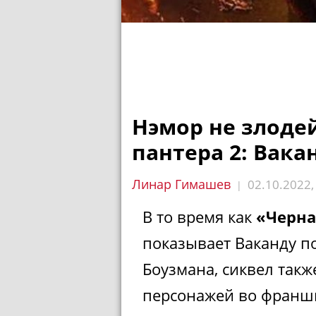
Нэмор не злоде
пантера 2: Вака
Линар Гимашев
02.10.2022
|
В то время как
«Черна
показывает Ваканду п
Боузмана, сиквел так
персонажей во франш