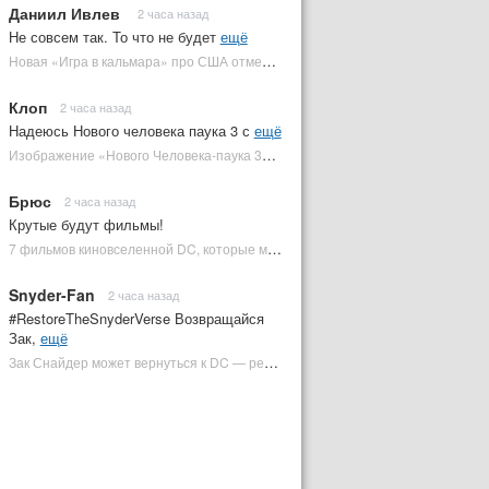
Даниил Ивлев
2 часа назад
Не совсем так. То что не будет
ещё
Новая «Игра в кальмара» про США отменена | Plugged In Ru
Клоп
2 часа назад
Надеюсь Нового человека паука 3 с
ещё
Изображение «Нового Человека-паука 3» подтвердило Зловещую шестерку | Plugged In Ru
Брюс
2 часа назад
Крутые будут фильмы!
7 фильмов киновселенной DC, которые может снять Зак Снайдер | Plugged In Ru
Snyder-Fan
2 часа назад
#RestoreTheSnyderVerse Возвращайся
Зак,
ещё
Зак Снайдер может вернуться к DC — режиссер общался с Warner Bros. (фото) | Plugged In Ru