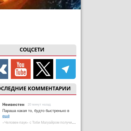
СОЦСЕТИ
ОСЛЕДНИЕ КОММЕНТАРИИ
Неивестен
20 минут назад
Параша какая то, будто быстренько в
ещё
«Человек-паук» с Тоби Магуайром получил новый постер | Plugged In Ru