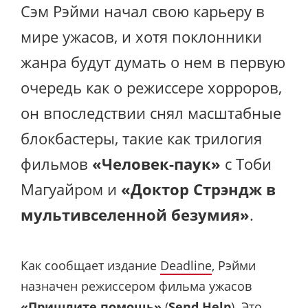
Сэм Рэйми начал свою карьеру в
мире ужасов, и хотя поклонники
жанра будут думать о нем в первую
очередь как о режиссере хорроров,
он впоследствии снял масштабные
блокбастеры, такие как трилогия
фильмов
«Человек-паук»
с Тоби
Магуайром и
«Доктор Стрэндж в
мультивселенной безумия»
.
Как сообщает издание
Deadline
, Рэйми
назначен режиссером фильма ужасов
«Пришлите помощь»
(
Send Help
). Это