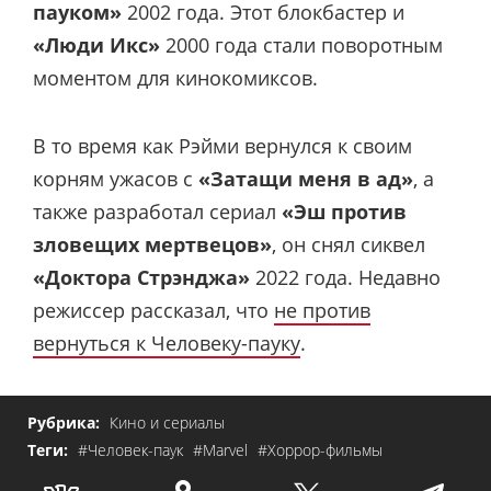
пауком»
2002 года. Этот блокбастер и
«Люди Икс»
2000 года стали поворотным
моментом для кинокомиксов.
В то время как Рэйми вернулся к своим
корням ужасов с
«Затащи меня в ад»
, а
также разработал сериал
«Эш против
зловещих мертвецов»
, он снял сиквел
«Доктора Стрэнджа»
2022 года. Недавно
режиссер рассказал, что
не против
вернуться к Человеку-пауку
.
Рубрика:
Кино и сериалы
Теги:
#Человек-паук
#Marvel
#Хоррор-фильмы