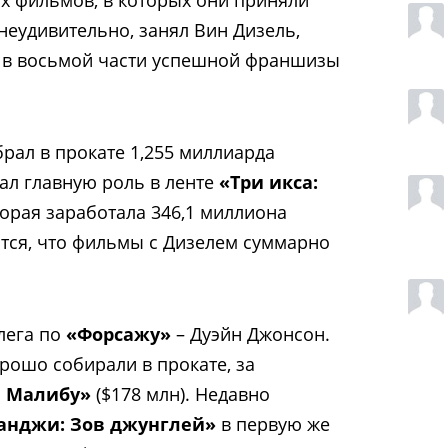
 неудивительно, занял Вин Дизель,
я в восьмой части успешной франшизы
рал в прокате 1,255 миллиарда
рал главную роль в ленте
«Три икса:
торая заработала 346,1 миллиона
ится, что фильмы с Дизелем суммарно
лега по
«Форсажу»
– Дуэйн Джонсон.
рошо собирали в прокате, за
й Малибу»
($178 млн). Недавно
нджи: Зов джунглей»
в первую же