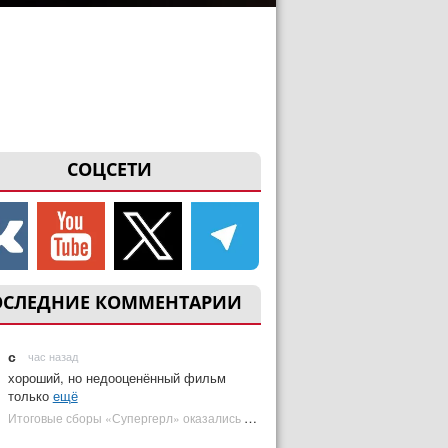
СОЦСЕТИ
ОСЛЕДНИЕ КОММЕНТАРИИ
с
час назад
хороший, но недооценённый фильм
только
ещё
Итоговые сборы «Супергерл» оказались худшими для DC за два десятилетия | Plugged In Ru