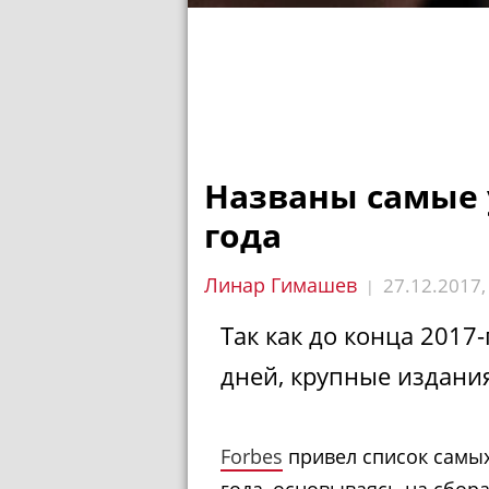
Названы самые 
года
Линар Гимашев
27.12.2017
|
Так как до конца 2017-
дней, крупные издания
Forbes
привел список самых
года, основываясь на сбор