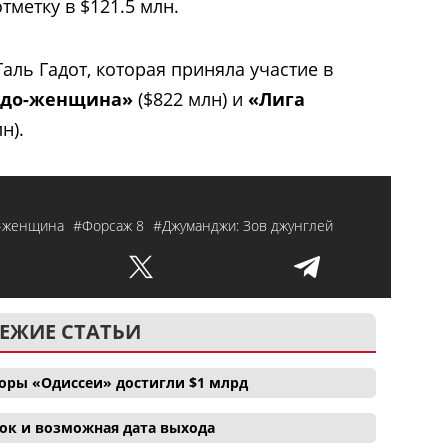
тметку в $121.5 млн.
аль Гадот, которая приняла участие в
удо-женщина»
($822 млн) и
«Лига
н).
-женщина
#Форсаж 8
#Джуманджи: Зов джунглей
ЕЖИЕ СТАТЬИ
боры «Одиссеи» достигли $1 млрд
ок и возможная дата выхода