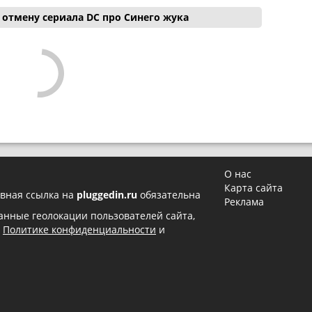
отмену сериала DC про Синего жука
О нас
Карта сайта
вная ссылка на
pluggedin.ru
обязательна
Реклама
 данные геолокации пользователей сайта,
в
Политике конфиденциальности
и