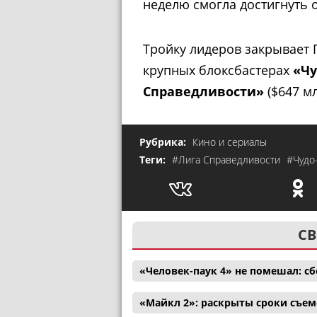
неделю смогла достигнуть о
Тройку лидеров закрывает Г
крупных блоксбастерах
«Ч
Справедливости»
($647 мл
Рубрика:
Кино и сериалы
Теги:
#Лига Справедливости
#Чудо
СВ
«Человек-паук 4» не помешал: с
«Майкл 2»: раскрыты сроки съем