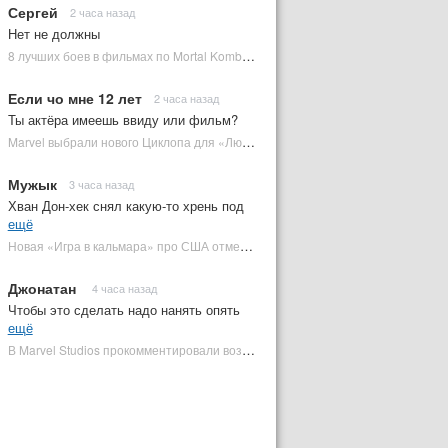
Сергей
2 часа назад
Нет не должны
8 лучших боев в фильмах по Mortal Kombat: от «Смертельной битвы» до «Мортал Комбат 2» | Plugged In Ru
Если чо мне 12 лет
2 часа назад
Ты актёра имеешь ввиду или фильм?
Marvel выбрали нового Циклопа для «Людей Икс» | Plugged In Ru
Мужык
3 часа назад
Хван Дон-хек снял какую-то хрень под
ещё
Новая «Игра в кальмара» про США отменена | Plugged In Ru
Джонатан
4 часа назад
Чтобы это сделать надо нанять опять
ещё
В Marvel Studios прокомментировали возвращение Канга на экраны | Plugged In Ru