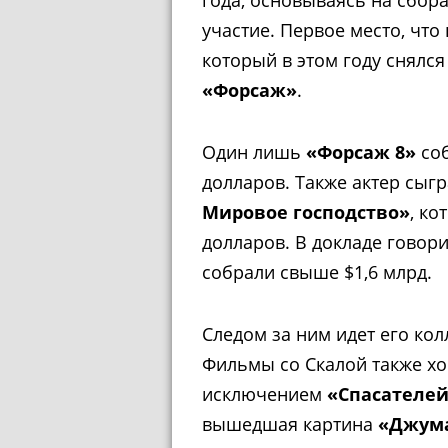
участие. Первое место, что
который в этом году снялс
«Форсаж»
.
Один лишь
«Форсаж 8»
соб
долларов. Также актер сыг
Мировое господство»
, ко
долларов. В докладе говор
собрали свыше $1,6 млрд.
Следом за ним идет его кол
Фильмы со Скалой также хо
исключением
«Спасателе
вышедшая картина
«Джума