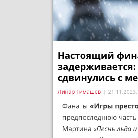
Настоящий фина
задерживается:
сдвинулись с ме
Линар Гимашев
21.11.2023
|
Фанаты
«Игры прест
предпоследнюю часть 
Мартина
«Песнь льда и