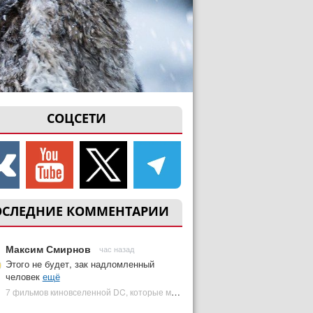
СОЦСЕТИ
ОСЛЕДНИЕ КОММЕНТАРИИ
Максим Смирнов
час назад
Этого не будет, зак надломленный
человек
ещё
7 фильмов киновселенной DC, которые может снять Зак Снайдер | Plugged In Ru