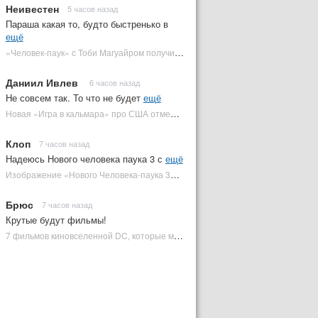
Неивестен
5 часов назад
Параша какая то, будто быстренько в
ещё
«Человек-паук» с Тоби Магуайром получил новый постер | Plugged In Ru
Даниил Ивлев
6 часов назад
Не совсем так. То что не будет
ещё
Новая «Игра в кальмара» про США отменена | Plugged In Ru
Клоп
7 часов назад
Надеюсь Нового человека паука 3 с
ещё
Изображение «Нового Человека-паука 3» подтвердило Зловещую шестерку | Plugged In Ru
Брюс
7 часов назад
Крутые будут фильмы!
7 фильмов киновселенной DC, которые может снять Зак Снайдер | Plugged In Ru