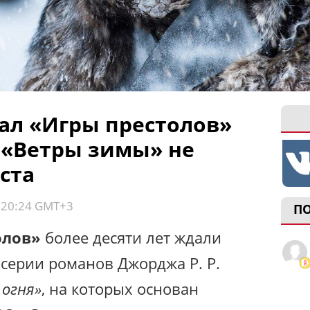
л «Игры престолов»
 «Ветры зимы» не
ста
, 20:24 GMT+3
П
олов»
более десяти лет ждали
серии романов Джорджа Р. Р.
 огня»
, на которых основан