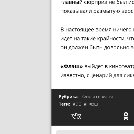
главный сюрприз не был ис
показывали размытую верс
В настоящее время ничего н
идет на такие крайности, ч
он должен быть довольно 
«Флэш»
выйдет в кинотеатр
известно,
сценарий для сик
Рубрика:
Кино и сериалы
Теги:
#DC
#Флэш