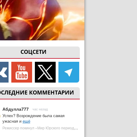
СОЦСЕТИ
ОСЛЕДНИЕ КОММЕНТАРИИ
Абдулла777
час назад
Успех? Возрождение была самая
ужасная и
ещё
Режиссер покинул «Мир Юрского периода 5» | Plugged In Ru