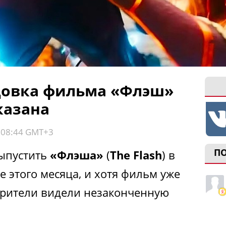
цовка фильма «Флэш»
казана
, 08:44 GMT+3
П
выпустить
«Флэша»
(
The Flash
) в
е этого месяца, и хотя фильм уже
зрители видели незаконченную