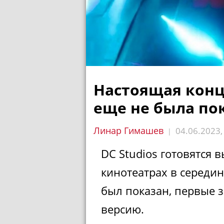
Настоящая кон
еще не была по
Линар Гимашев
04.06.2023
|
DC Studios готовятся 
кинотеатрах в середин
был показан, первые 
версию.