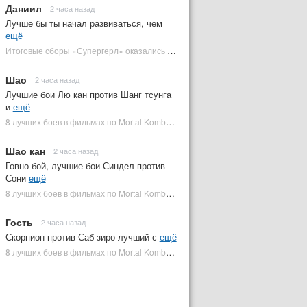
Даниил
2 часа назад
Лучше бы ты начал развиваться, чем
ещё
Итоговые сборы «Супергерл» оказались худшими для DC за два десятилетия | Plugged In Ru
Шао
2 часа назад
Лучшие бои Лю кан против Шанг тсунга
и
ещё
8 лучших боев в фильмах по Mortal Kombat: от «Смертельной битвы» до «Мортал Комбат 2» | Plugged In Ru
Шао кан
2 часа назад
Говно бой, лучшие бои Синдел против
Сони
ещё
8 лучших боев в фильмах по Mortal Kombat: от «Смертельной битвы» до «Мортал Комбат 2» | Plugged In Ru
Гость
2 часа назад
Скорпион против Саб зиро лучший с
ещё
8 лучших боев в фильмах по Mortal Kombat: от «Смертельной битвы» до «Мортал Комбат 2» | Plugged In Ru