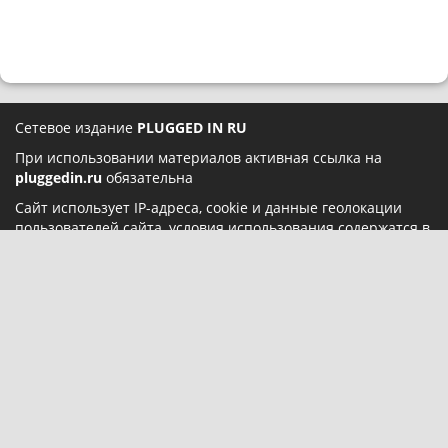
Сетевое издание
PLUGGED IN RU
При использовании материалов активная ссылка на
pluggedin.ru
обязательна
Сайт использует IP-адреса, cookie и данные геолокации
пользователей сайта, условия использования содержатся в
Политике конфиденциальности
и
Пользовательском
соглашении
Социальные сети:
О нас
Карта сайта
Реклама