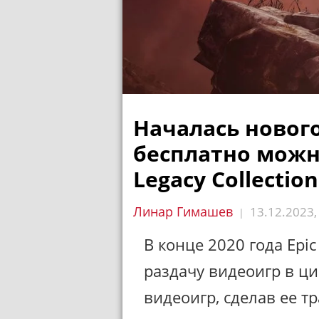
Началась нового
бесплатно можно
Legacy Collection
Линар Гимашев
13.12.2023
|
В конце 2020 года Ep
раздачу видеоигр в ц
видеоигр, сделав ее т