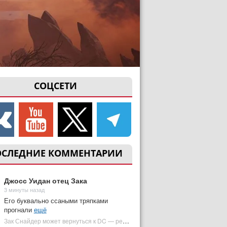
СОЦСЕТИ
ОСЛЕДНИЕ КОММЕНТАРИИ
Джосс Уидан отец Зака
3 минуты назад
Его буквально ссаными тряпками
прогнали
ещё
Зак Снайдер может вернуться к DC — режиссер общался с Warner Bros. (фото) | Plugged In Ru