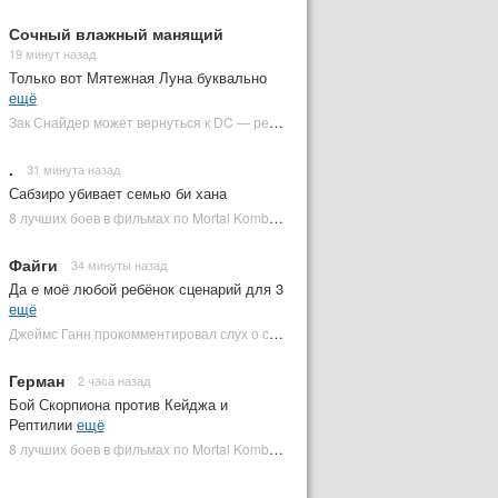
Сочный влажный манящий
19 минут назад
Только вот Мятежная Луна буквально
ещё
Зак Снайдер может вернуться к DC — режиссер общался с Warner Bros. (фото) | Plugged In Ru
.
31 минута назад
Сабзиро убивает семью би хана
8 лучших боев в фильмах по Mortal Kombat: от «Смертельной битвы» до «Мортал Комбат 2» | Plugged In Ru
Файги
34 минуты назад
Да е моё любой ребёнок сценарий для 3
ещё
Джеймс Ганн прокомментировал слух о съемках «Бэтмена 3» | Plugged In Ru
Герман
2 часа назад
Бой Скорпиона против Кейджа и
Рептилии
ещё
8 лучших боев в фильмах по Mortal Kombat: от «Смертельной битвы» до «Мортал Комбат 2» | Plugged In Ru