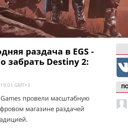
дняя раздача в EGS -
 забрать Destiny 2:
, 19:01 GMT+3
П
ic Games провели масштабную
ифровом магазине раздачей
радицией.