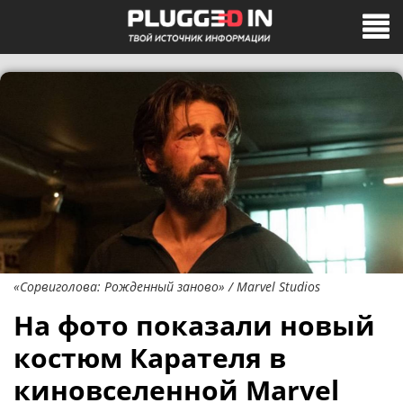
«Сорвиголова: Рожденный заново» / Marvel Studios
На фото показали новый
костюм Карателя в
киновселенной Marvel