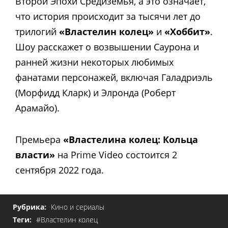
Второй Эпохи Средиземья, а это означает,
что история происходит за тысячи лет до
трилогий
«Властелин колец»
и
«Хоббит»
.
Шоу расскажет о возвышении Саурона и
ранней жизни некоторых любимых
фанатами персонажей, включая Галадриэль
(Морфидд Кларк) и Элронда (Роберт
Арамайо).
Премьера
«Властелина колец: Кольца
власти»
на Prime Video состоится 2
сентября 2022 года.
Рубрика:
Кино и сериалы
Теги:
#Властелин колец