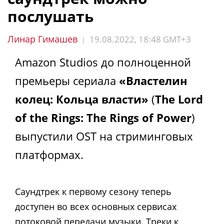
послушать
Линар Гимашев
19.08.2022, 18:48 GMT+3
|
Amazon Studios до полноценной
премьеры сериала
«Властелин
колец: Кольца власти»
(
The Lord
of the Rings: The Rings of Power
)
выпустили OST на стриминговых
платформах.
Саундтрек к первому сезону теперь
доступен во всех основных сервисах
потоковой передачи музыки. Треки к