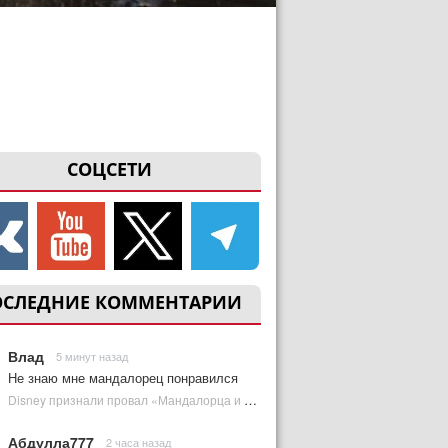
СОЦСЕТИ
ОСЛЕДНИЕ КОММЕНТАРИИ
Влад
5 минут назад
Не знаю мне мандалорец понравился
Disney признали провал «Мандалорца и Грогу» и еще одной новинки | Plugged In Ru
Абдулла777
2 часа назад