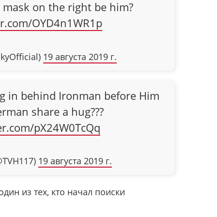
d mask on the right be him?
tter.com/OYD4n1WR1p
treakyOfficial)
19 августа 2019 г.
ng in behind Ironman before Him
erman share a hug???
tter.com/pX24W0TcQq
@TVH117)
19 августа 2019 г.
один из тех, кто начал поиски