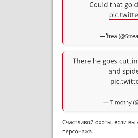
Could that gol
pic.twi
— ۗۗۗۗۗۗۗۗۗۗtrea (@S
There he goes cutti
and spid
pic.twi
— Timothy (
Счастливой охоты, если вы 
персонажа.