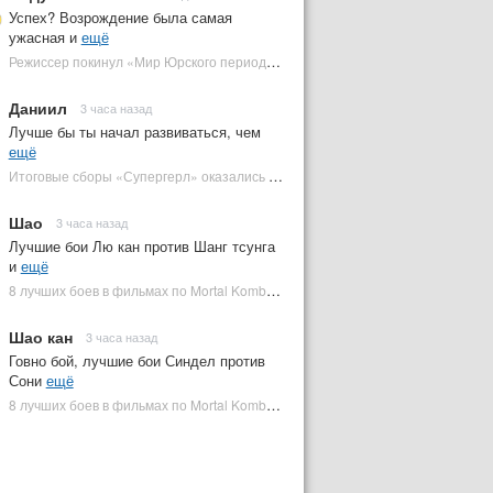
Успех? Возрождение была самая
ужасная и
ещё
Режиссер покинул «Мир Юрского периода 5» | Plugged In Ru
Даниил
3 часа назад
Лучше бы ты начал развиваться, чем
ещё
Итоговые сборы «Супергерл» оказались худшими для DC за два десятилетия | Plugged In Ru
Шао
3 часа назад
Лучшие бои Лю кан против Шанг тсунга
и
ещё
8 лучших боев в фильмах по Mortal Kombat: от «Смертельной битвы» до «Мортал Комбат 2» | Plugged In Ru
Шао кан
3 часа назад
Говно бой, лучшие бои Синдел против
Сони
ещё
8 лучших боев в фильмах по Mortal Kombat: от «Смертельной битвы» до «Мортал Комбат 2» | Plugged In Ru