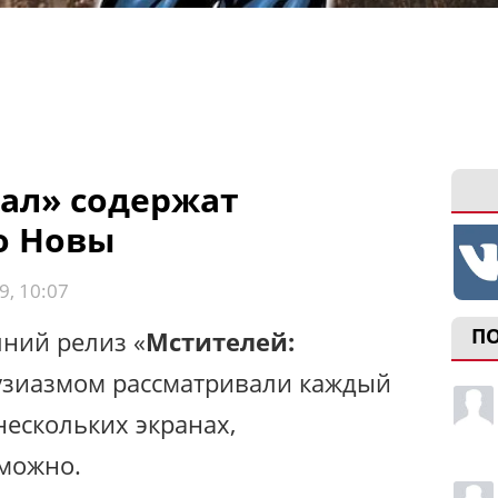
ал» содержат
о Новы
9, 10:07
П
шний релиз «
Мстителей:
тузиазмом рассматривали каждый
нескольких экранах,
 можно.